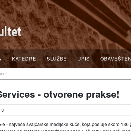
A
KATEDRE
SLUŽBE
UPIS
OBAVEŠTE
kse!
ervices - otvorene prakse!
13
-e - najveće švajcarske medijske kuće, koja posluje skoro 13