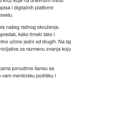
je kroz koje na dnevnom nivou
isa i digitalnih platformi
svetu.
opis našeg radnog okruženja.
predak, kako timski tako i
ntno učimo jedni od drugih. Na taj
nicijative za razmenu znanja koju
nicama ponudimo šansu sa
o vam mentorsku podršku i