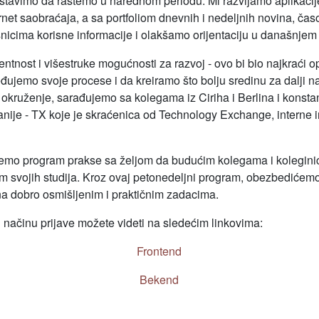
stavimo da rastemo u narednom periodu. Mi razvijamo aplikaci
et saobraćaja, a sa portfoliom dnevnih i nedeljnih novina, časop
nicima korisne informacije i olakšamo orijentaciju u današnjem 
ntnost i višestruke mogućnosti za razvoj - ovo bi bio najkraći 
jemo svoje procese i da kreiramo što bolju sredinu za dalji na
 okruženje, sarađujemo sa kolegama iz Ciriha i Berlina i konsta
anije - TX koje je skraćenica od Technology Exchange, interne i
ujemo program prakse sa željom da budućim kolegama i kolegi
m svojih studija. Kroz ovaj petonedeljni program, obezbedićem
na dobro osmišljenim i praktičnim zadacima.
 načinu prijave možete videti na sledećim linkovima:
Frontend
Bekend