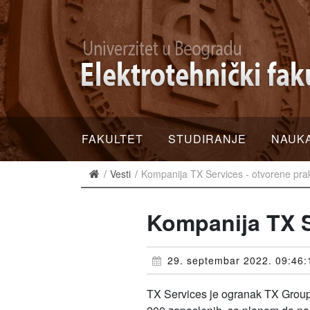
FAKULTET
STUDIRANJE
NAUK
Vesti
Kompanija TX Services - otvorene pra
Kompanija TX S
29. septembar 2022. 09:46:
TX Services je ogranak TX Group