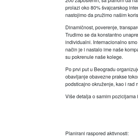
200 zaposlenih, sa planom da na
prolazi oko 80% švajcarskog intern
nastojimo da pružimo našim koris
Dinamičnost, poverenje, transpare
Trudimo se da konstantno unapređu
individualni. Internacionalno smo
način je i nastalo ime naše komp
su pokrenule naše kolege.
Po prvi put u Beogradu organiz
obavljanje obavezne prakse toko
podsticajno okruženje, kao i rad 
Više detalja o samim pozicijama i
Planirani raspored aktivnosti: