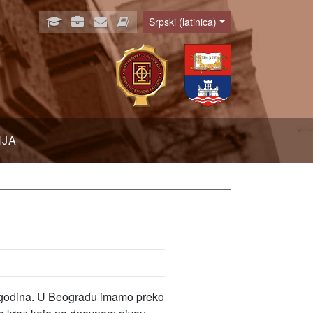
Srpski (latinica)
Language
NJA
0 godina. U Beogradu imamo preko