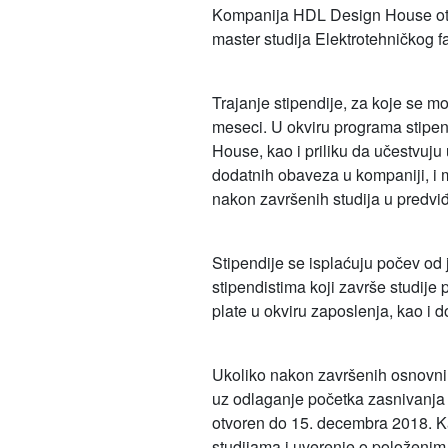
Kompanija HDL Design House otva
master studija Elektrotehničkog f
Trajanje stipendije, za koje se m
meseci. U okviru programa stipen
House, kao i priliku da učestvuju
dodatnih obaveza u kompaniji, i 
nakon završenih studija u predv
Stipendije se isplaćuju počev o
stipendistima koji završe studije
plate u okviru zaposlenja, kao i 
Ukoliko nakon završenih osnovnih 
uz odlaganje početka zasnivanja 
otvoren do 15. decembra 2018. Ka
studijama i uverenje o položenim