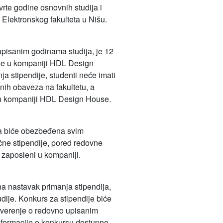
te godine osnovnih studija i
 Elektronskog fakulteta u Nišu.
upisanim godinama studija, je 12
akse u kompaniji HDL Design
a stipendije, studenti neće imati
nih obaveza na fakultetu, a
 u kompaniji HDL Design House.
da biće obezbeđena svim
čne stipendije, pored redovne
 zaposleni u kompaniji.
na nastavak primanja stipendija,
dije. Konkurs za stipendije biće
 uverenje o redovno upisanim
informacije o konkursu dostupne