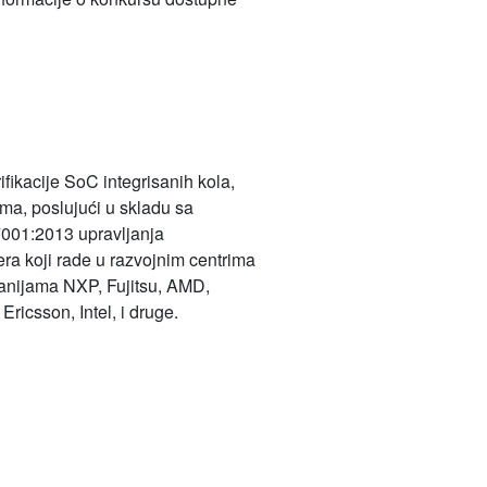
fikacije SoC integrisanih kola,
ama, poslujući u skladu sa
7001:2013 upravljanja
ra koji rade u razvojnim centrima
anijama NXP, Fujitsu, AMD,
icsson, Intel, i druge.