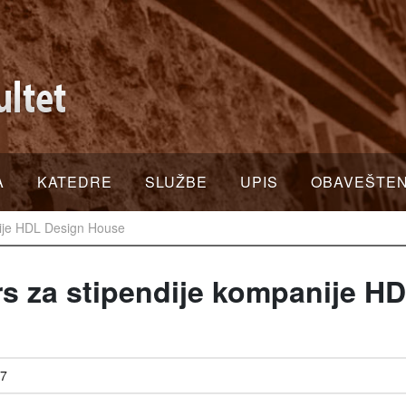
A
KATEDRE
SLUŽBE
UPIS
OBAVEŠTE
nije HDL Design House
s za stipendije kompanije H
57