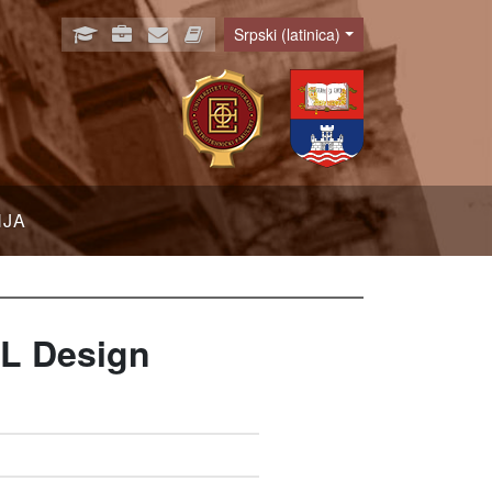
Srpski (latinica)
Language
NJA
DL Design