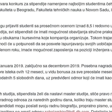
ra konkurs za stipendije namenjene najboljim studentima četvr
akulteta u Beogradu, Fakulteta tehničkih nauka u Novom Sadu, i
ogu prijaviti studenti sa prosečnom ocenom iznad 8,5 i redovno 
dija, svi stipendisti će imati mogućnost obavljanja stručne pr
 u obukama i kursevima koje kompanija organizuje. Tokom trajanj
moći će u potpunosti da se posvete ispunjavanju svojih uobičaje
iđenom roku, imaće mogućnost zaposlenja na poziciji inženjera
d januara 2019. zaključno sa decembrom 2019. Posebna nagra
 pre isteka ovih 12 meseci, u vidu bonusa za sve preostale mese
dodatnih 5 slobodnih dana, uz predviđeni odmor koji će imati kao
studija, stipendista želi da nastavi master studije, stiče pravo 
radnog odnosa za narednih godinu dana, koliko traju master stu
ndidati mogu poslati svoju radnu biografiju, propratno pismo,
 ispitima na email adresu
scholarship@hdl-dh.com
. Detaljnije 