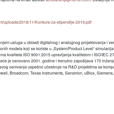
nt/uploads/2018/11/Konkurs-za-stipendije-2019.pdf
m usluga u oblasti digitalnog i analognog projektovanja i veri
ionih modela koji se koriste u „System/Product Level“ simulacij
ma kvaliteta ISO 9001:2015 upravljanja kvalitetom i ISO/IEC 2
će je osnovano 2001. godine i trenutno zapošljava 170 inženje
d svog osnivanja uspešno učestvuje na R&D projektima sa komp
ll, Broadcom, Texas Instruments, Sensirion, uBlox, Siemens, Er