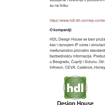
su na linku:
https://www.hdl-dh.com/wp-conte
O kompaniji:
HDL Design House se bavi pružanje
kao i razvojem IP cores i simulac
međunarodno priznatim standardi
bezbednošću informacija. Preduze
u Beogradu, Ćupriji i Solunu. O
Infineon, CEVA, Cadence, Honeywe