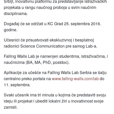
Srbiji, inovativnu platformu za predstavljanje istraživačkih
projekata u rangu naučnog proboja u svim naučnim
disciplinama.
Događaj će se održati u KC Grad 25. septembra 2016.
godine.
Učesnici će prisustvovati ekskluzivnoj i besplatnoj
radionici Science Communication pre samog Lab-a.
Falling Walls Lab je namenjen studentima, istraživačima, i
naučnicima (BA, MA, PhD, postdoc).
Aplikacije za učešće na Falling Walls Lab Serbia se šalju
centralno preko portala na
www.falling-walls.com/lab
do
11. septembra.
Svaki učesnik ima tri minuta u kojima će predstaviti svoju
ideju ili projekat i ubediti lokalni žiri u inovativnost svoje
zamisli.