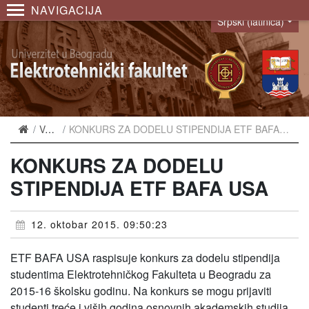
NAVIGACIJA
Srpski (latinica)
Language
Vesti
KONKURS ZA DODELU STIPENDIJA ETF BAFA USA
KONKURS ZA DODELU
STIPENDIJA ETF BAFA USA
12. oktobar 2015. 09:50:23
ETF BAFA USA raspisuje konkurs za dodelu stipendija
studentima Elektrotehničkog Fakulteta u Beogradu za
2015-16 školsku godinu. Na konkurs se mogu prijaviti
studenti treće i viših godina osnovnih akademskih studija,