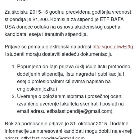
Za školsku 2015-16 godinu predviđena godišnja vrednost
stipendija je $1,200. Komisija za stipendije ETF BAFA
USA doneće odluku na osnovu akademskog uspeha
kandidata, eseja i trenutnih stipendija.
Prijave se primaju elektronski na adresi
http://goo.gl/wEj9g
i studenti moraju dostaviti sledeću dokumentaciju
Popunjena on-lajn prijava (uključuje listu prethodno
dodeljenih stipendija, listu nagrada i publikacija i
esej o profesionalnim ciljevima napisan na
engleskom jeziku)
Uverenje o položenim ispitima i prosečnoj oceni
(zvanično uverenje fakulteta skenirati i poslati na
email adresu etfbafastipendije@gmail.com).
Rok za podnošenje prijava je 31. oktobar 2015. Dodatne
informacije zainteresovani kandidati mogu dobiti na e-mejl
adresi: etfbafastipendije@gmail.com.