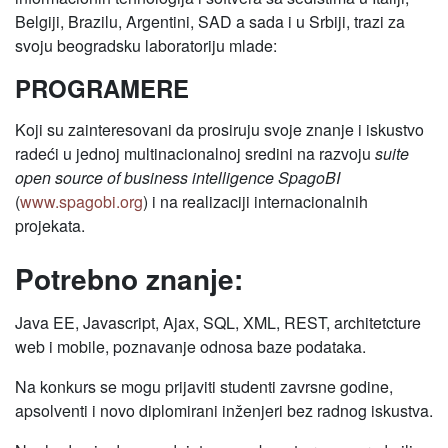
Belgiji, Brazilu, Argentini, SAD a sada i u Srbiji, trazi za
svoju beogradsku laboratoriju mlade:
PROGRAMERE
Koji su zainteresovani da prosiruju svoje znanje i iskustvo
radeći u jednoj multinacionalnoj sredini na razvoju
suite
open source of business intelligence SpagoBI
(
www.spagobi.org
) i na realizaciji internacionalnih
projekata.
Potrebno znanje:
Java EE, Javascript, Ajax, SQL, XML, REST, architetcture
web i mobile, poznavanje odnosa baze podataka.
Na konkurs se mogu prijaviti studenti zavrsne godine,
apsolventi i novo diplomirani inženjeri bez radnog iskustva.