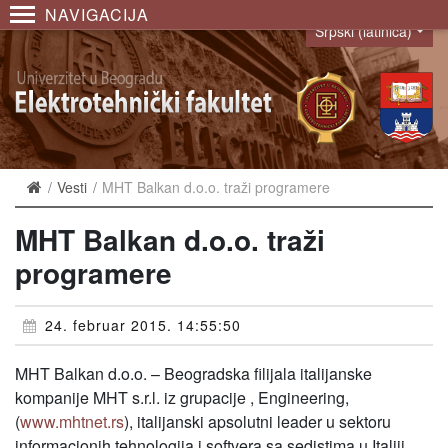
NAVIGACIJA
Srpski (latinica)
Language
Vesti
MHT Balkan d.o.o. traži programere
MHT Balkan d.o.o. traži
programere
24. februar 2015. 14:55:50
MHT Balkan d.o.o. – Beogradska filijala italijanske
kompanije MHT s.r.l. iz grupacije , Engineering,
(
www.mhtnet.rs
), italijanski apsolutni leader u sektoru
informacionih tehnologija i softvera sa sedistima u Italiji,