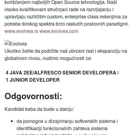
korišćenjem najboljih Open Source tehnologija. Naši
visoko kvalifikovani stručnjaci rade na razvijajanju i
upravljaju različitim custom, enterprise class rešenjima za
potrebe širokog spektra brzo rastućih poslovnih paradigmi.
www.evolvea.rs
www.evolvea.com
Ukoliko želite da podržite naš ubrzani rast i ekspanziju na
globalnom nivou, nudimo mogućnosti za:
4 JAVA 2EE/ALFRESCO SENIOR DEVELOPERA
i
1 JUNIOR DEVELOPER
Odgovornosti:
Kandidat treba da bude u stanju:
da pomogne u dizajniranju softverskih sistema i
identifikaciji funkcionalnih zahteva sistema