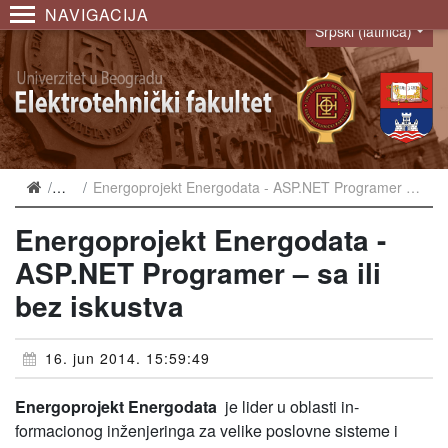
NAVIGACIJA
Srpski (latinica)
Language
Vesti
Energoprojekt Energodata - ASP.NET Programer – sa ili bez iskustva
Energoprojekt Energodata -
ASP.NET Programer – sa ili
bez iskustva
16. jun 2014. 15:59:49
Energoprojekt Energodata
je lider u oblasti in­
formacionog inženjeringa za velike poslovne sisteme i