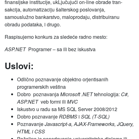
finansijske insti­tucije, ukLjučujući on-line obrade tran­
sakcija, automatizaciju šalterskog poslovanja,
samouslužno bankarstvo, maloprodaju, distribuiranu
obradu podataka, i drugo.
Raspisujemo konkurs za sledeće radno mesto:
ASP.NET
Programer – sa ili bez iskustva
Uslovi:
Odlično poznavanje objektno orjentisanih
programerskih veština
Dobro poznavanja
Microsoft .NET
tehnologija:
C#,
ASP.NET
veb formi ili
MVC
Iskustvo u radu sa MS SQL Server 2008/2012
Dobro poznavanje
RDBMS
i
SQL (T-SQL)
Poznavanje
Javascript-a, AJAX-Frameworks, JQuery,
HTML i CSS
Poželjno je posedovanje univerzitetske diplome ili