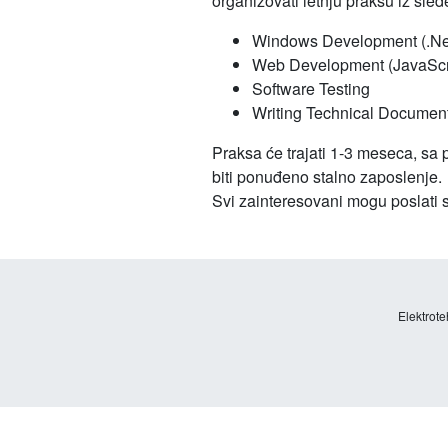
organizovati letnju praksu iz sled
Windows Development (.Net
Web Development (JavaSc
Software Testing
Writing Technical Documen
Praksa će trajati 1-3 meseca, sa
biti ponuđeno stalno zaposlenje.
Svi zainteresovani mogu poslati 
Elektrote