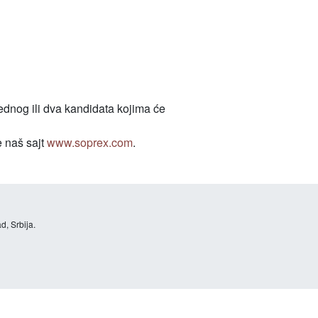
ednog ili dva kandidata kojima će
e naš sajt
www.soprex.com
.
d, Srbija.