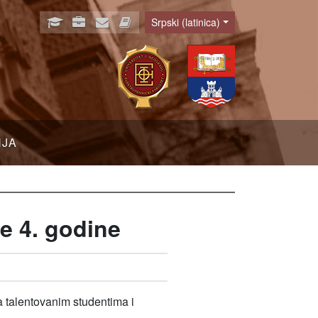
Srpski (latinica)
Language
NJA
e 4. godine
ta talentovanim studentima i