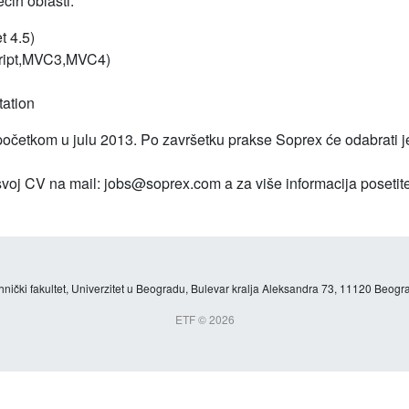
ećih oblasti:
 4.5)
ript,MVC3,MVC4)
tation
 početkom u julu 2013. Po završetku prakse Soprex će odabrati j
svoj CV na mail: jobs@soprex.com a za više informacija posetit
hnički fakultet, Univerzitet u Beogradu, Bulevar kralja Aleksandra 73, 11120 Beogra
ETF © 2026