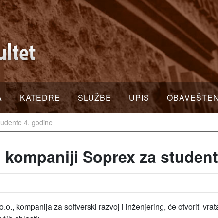
A
KATEDRE
SLUŽBE
UPIS
OBAVEŠTE
tudente 4. godine
u kompaniji Soprex za student
o., kompanija za softverski razvoj i inženjering, će otvoriti vra