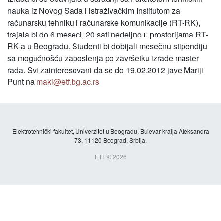
nauka iz Novog Sada i istraživačkim Institutom za
računarsku tehniku i računarske komunikacije (RT-RK),
trajala bi do 6 meseci, 20 sati nedeljno u prostorijama RT-
RK-a u Beogradu. Studenti bi dobijali mesečnu stipendiju
sa mogućnošću zaposlenja po završetku izrade master
rada. Svi zainteresovani da se do 19.02.2012 jave Mariji
Punt na
maki@etf.bg.ac.rs
Elektrotehnički fakultet, Univerzitet u Beogradu, Bulevar kralja Aleksandra
73, 11120 Beograd, Srbija.
ETF © 2026