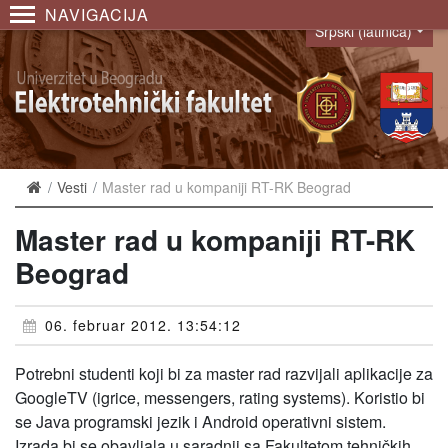
NAVIGACIJA
Srpski (latinica)
Language
Vesti
Master rad u kompaniji RT-RK Beograd
Master rad u kompaniji RT-RK
Beograd
06. februar 2012. 13:54:12
Potrebni studenti koji bi za master rad razvijali aplikacije za
GoogleTV (igrice, messengers, rating systems). Koristio bi
se Java programski jezik i Android operativni sistem.
Izrada bi se obavljala u saradnji sa Fakultetom tehničkih