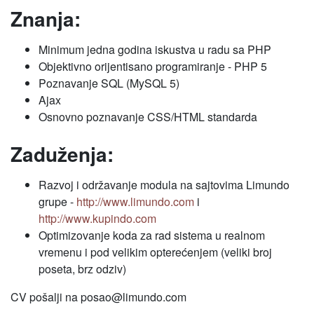
Znanja:
Minimum jedna godina iskustva u radu sa PHP
Objektivno orijentisano programiranje - PHP 5
Poznavanje SQL (MySQL 5)
Ajax
Osnovno poznavanje CSS/HTML standarda
Zaduženja:
Razvoj i održavanje modula na sajtovima Limundo
grupe -
http://www.limundo.com
i
http://www.kupindo.com
Optimizovanje koda za rad sistema u realnom
vremenu i pod velikim opterećenjem (veliki broj
poseta, brz odziv)
CV pošalji na posao@limundo.com