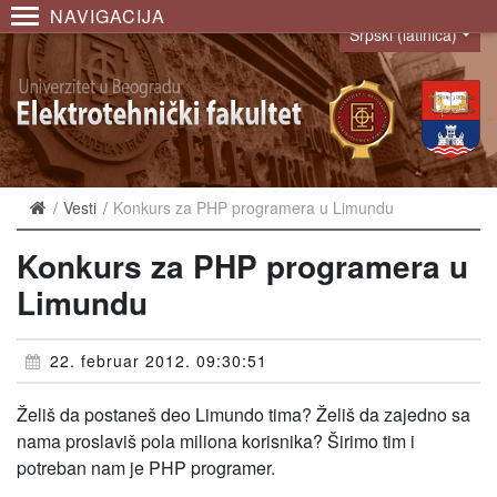
NAVIGACIJA
Srpski (latinica)
Language
Vesti
Konkurs za PHP programera u Limundu
Konkurs za PHP programera u
Limundu
22. februar 2012. 09:30:51
Želiš da postaneš deo Limundo tima? Želiš da zajedno sa
nama proslaviš pola miliona korisnika? Širimo tim i
potreban nam je PHP programer.