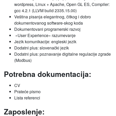
wordpress, Linux + Apache, Open GL ES, Compiler:
gcc 4.2.1 (LLVM build 2335.15.00)
Veština pisanja elegantnog, čitkog i dobro
dokumentovanog software-skog koda
Dokumentovani programerski razvoj
»User Experience« razumevanje
Jezik komunikacije: engleski jezik
Dodatni plus: slovenački jezik
Dodatni plus: poznavanje digitalne regulacije zgrade
(Modbus)
Potrebna dokumentacija:
CV
Prateće pismo
Lista referenci
Zaposlenje: