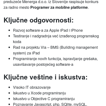
preduzeće Menerga d.o.o. iz Slovenije raspisuje konkurs
za radno mesto
Programer za mobilne platforme
.
Ključne odgovornosti:
Razvoj software-a za Apple iPad i iPhone
Testiranje i nadgradnja već izrađenog programskog
koda
Rad na projektu Via – BMS (Building management
system) za iPad
Programiranje novih funkcija, ispravljanje grešaka,
usavršavanje postojećeg software-a
Ključne veštine i iskustva:
Visoko IT obrazovanje
Iskustvo u Xcode programiranju
Iskustvo u Objective C programiranju
Poznavanje Javascript, php, SQlite, mySQL,