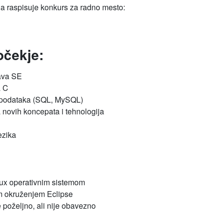
raspisuje konkurs za radno mesto:
očekje:
ava SE
a C
 podataka (SQL, MySQL)
 novih koncepata i tehnologija
ezika
nux operativnim sistemom
im okruženjem Eclipse
 poželjno, ali nije obavezno