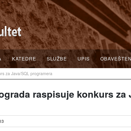
A
KATEDRE
SLUŽBE
UPIS
OBAVEŠTE
urs za Java/SQL programera
grada raspisuje konkurs za
03