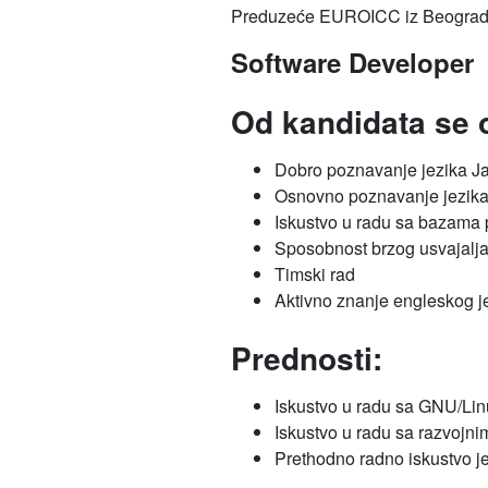
Preduzeće EUROICC iz Beograda 
Software Developer
Od kandidata se 
Dobro poznavanje jezika J
Osnovno poznavanje jezik
Iskustvo u radu sa bazama
Sposobnost brzog usvajalja
Timski rad
Aktivno znanje engleskog j
Prednosti:
Iskustvo u radu sa GNU/Li
Iskustvo u radu sa razvojn
Prethodno radno iskustvo je