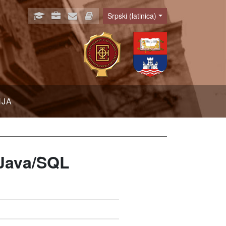
Srpski (latinica)
Language
NJA
 Java/SQL