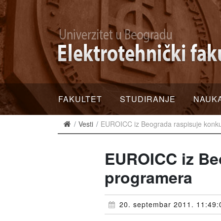
FAKULTET
STUDIRANJE
NAUK
Vesti
EUROICC iz Beograda raspisuje konk
EUROICC iz Beo
programera
20. septembar 2011. 11:49: