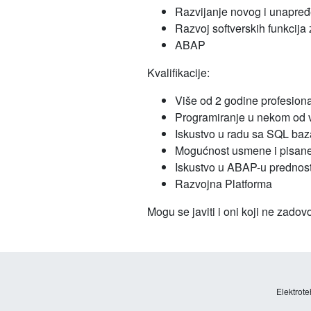
Razvijanje novog i unapre
Razvoj softverskih funkcija
ABAP
Kvalifikacije:
Više od 2 godine profesion
Programiranje u nekom od v
Iskustvo u radu sa SQL ba
Mogućnost usmene i pisane
Iskustvo u ABAP-u prednos
Razvojna Platforma
Mogu se javiti i oni koji ne zado
Elektrote