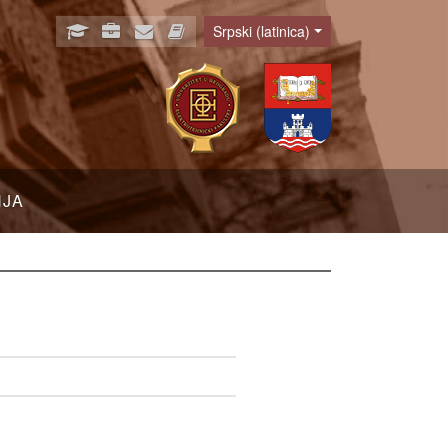
Srpski (latinica)
Language
NJA