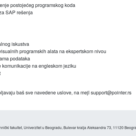
đenje postojećeg programskog koda
 za SAP rešenja
alnog iskustva
isualnih programskih alata na ekspertskom nivou
zama podataka
 komunikacije na engleskom jeziku
t
voljavaju baš sve navedene uslove, na mejl support@pointer.rs
hnički fakultet, Univerzitet u Beogradu, Bulevar kralja Aleksandra 73, 11120 Beogra