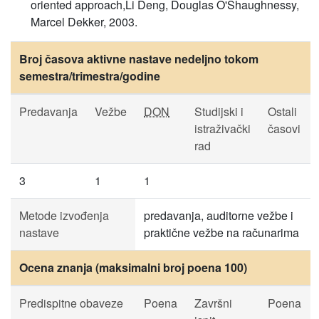
oriented approach,Li Deng, Douglas O'Shaughnessy,
Marcel Dekker, 2003.
Broj časova aktivne nastave nedeljno tokom
semestra/trimestra/godine
Predavanja
Vežbe
DON
Studijski i
Ostali
istraživački
časovi
rad
3
1
1
Metode izvođenja
predavanja, auditorne vežbe i
nastave
praktične vežbe na računarima
Ocena znanja (maksimalni broj poena 100)
Predispitne obaveze
Poena
Završni
Poena