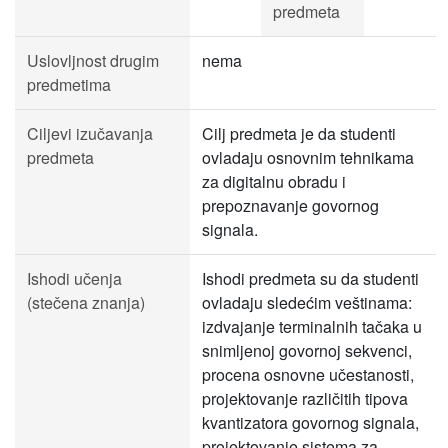
predmeta
Uslovljnost drugim
nema
predmetima
Ciljevi izučavanja
Cilj predmeta je da studenti
predmeta
ovladaju osnovnim tehnikama
za digitalnu obradu i
prepoznavanje govornog
signala.
Ishodi učenja
Ishodi predmeta su da studenti
(stečena znanja)
ovladaju sledećim veštinama:
izdvajanje terminalnih tačaka u
snimljenoj govornoj sekvenci,
procena osnovne učestanosti,
projektovanje različitih tipova
kvantizatora govornog signala,
projektovanje sistema za