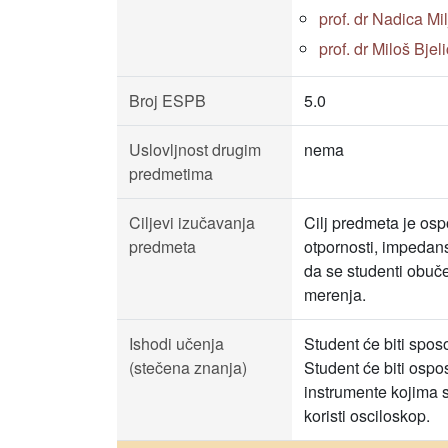
prof. dr Nadica Mi
prof. dr Miloš Bjeli
Broj ESPB
5.0
Uslovljnost drugim
nema
predmetima
Ciljevi izučavanja
Cilj predmeta je osp
predmeta
otpornosti, impedans
da se studenti obuč
merenja.
Ishodi učenja
Student će biti spos
(stečena znanja)
Student će biti osp
instrumente kojima s
koristi osciloskop.