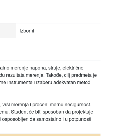
izborni
alno merenje napona, struje, električne
du rezultata merenja. Takođe, cilj predmeta je
erne instrumente i izaberu adekvatan metod
e, vrši merenja i proceni mernu nesigurnost.
emu. Student će biti sposoban da projektuje
ti osposobljen da samostalno i u potpunosti