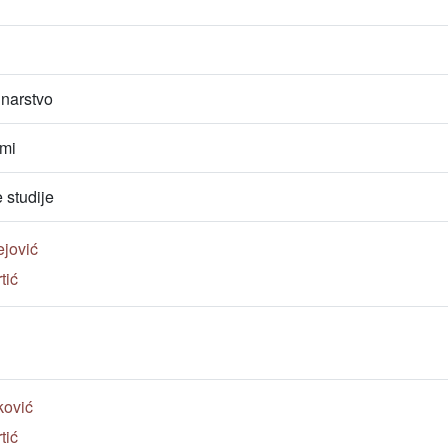
unarstvo
emi
studije
ejović
tić
ković
tić