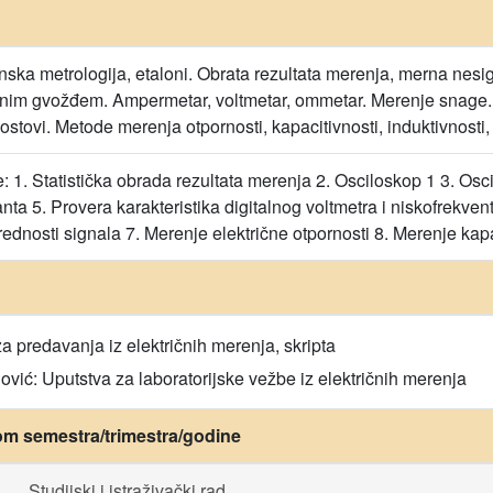
ska metrologija, etaloni. Obrata rezultata merenja, merna nesi
nim gvožđem. Ampermetar, voltmetar, ommetar. Merenje snage. El
stovi. Metode merenja otpornosti, kapacitivnosti, induktivnosti,
: 1. Statistička obrada rezultata merenja 2. Osciloskop 1 3. Os
ta 5. Provera karakteristika digitalnog voltmetra i niskofrekv
vrednosti signala 7. Merenje električne otpornosti 8. Merenje kap
 predavanja iz električnih merenja, skripta
ović: Uputstva za laboratorijske vežbe iz električnih merenja
om semestra/trimestra/godine
Studijski i istraživački rad