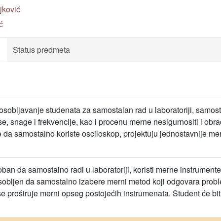
ljković
ć
Status predmeta
osobljavanje studenata za samostalan rad u laboratoriji, samost
e, snage i frekvencije, kao i procenu merne nesigurnositi i obra
e da samostalno koriste osciloskop, projektuju jednostavnije m
oban da samostalno radi u laboratoriji, koristi merne instrument
osobljen da samostalno izabere merni metod koji odgovara probl
e proširuje merni opseg postojećih instrumenata. Student će bi