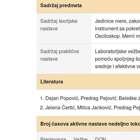
Sadržaj predmeta
Sadržaj teorijske
Jedinice mere, zakon
nastave
instrument sa pokret
Osciloskop. Merni mo
Sadržaj praktične
Laboratorijske vežbe
nastave
pomoću spoljnjeg šan
srednje i efektivne 
Literatura
Dejan Popović, Predrag Pejović: Beleške za
Jelena Ćertić, Milica Janković, Predrag Pej
Broj časova aktivne nastave nedeljno tok
Predavanja
Vežbe
DON