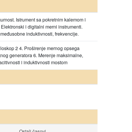
gurnost. Istrument sa pokretnim kalemom i
ektronski i digitalni merni instrumenti.
 međusobne induktivnosti, frekvencije.
ciloskop 2 4. Proširenje mernog opsega
entnog generatora 6. Merenje maksimalne,
acitivnosti i induktivnosti mostom
Ostali časovi