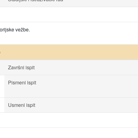
orijske vežbe.
)
Završni ispit
Pismeni ispit
Usmeni ispit