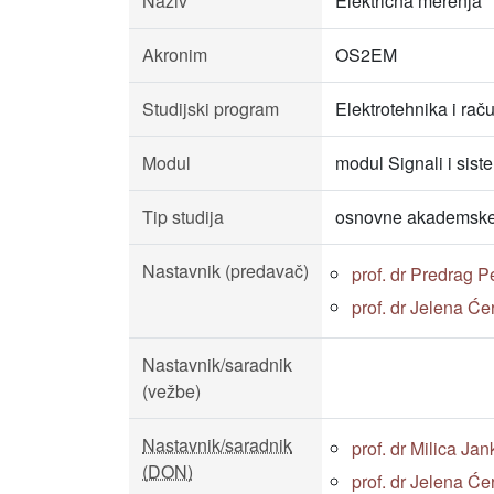
Naziv
Električna merenja
Akronim
OS2EM
Studijski program
Elektrotehnika i rač
Modul
modul Signali i sist
Tip studija
osnovne akademske 
Nastavnik (predavač)
prof. dr Predrag P
prof. dr Jelena Ćer
Nastavnik/saradnik
(vežbe)
Nastavnik/saradnik
prof. dr Milica Jan
(DON)
prof. dr Jelena Ćer