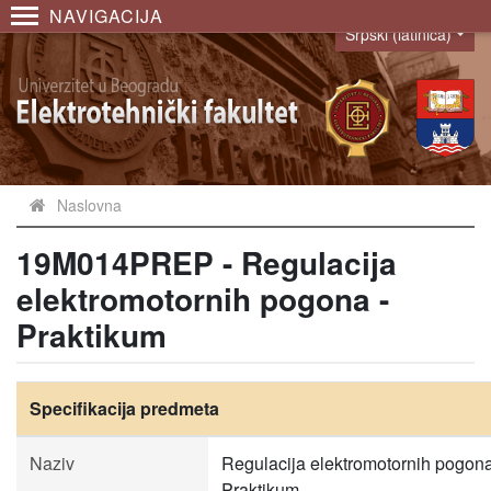
NAVIGACIJA
Srpski (latinica)
Language
Naslovna
19M014PREP - Regulacija
elektromotornih pogona -
Praktikum
Specifikacija predmeta
Naziv
Regulacija elektromotornih pogona
Praktikum