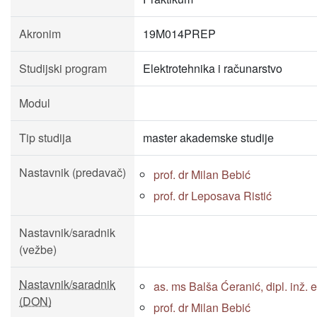
Akronim
19M014PREP
Studijski program
Elektrotehnika i računarstvo
Modul
Tip studija
master akademske studije
Nastavnik (predavač)
prof. dr Milan Bebić
prof. dr Leposava Ristić
Nastavnik/saradnik
(vežbe)
Nastavnik/saradnik
as. ms Balša Ćeranić, dipl. inž. el
(DON)
prof. dr Milan Bebić