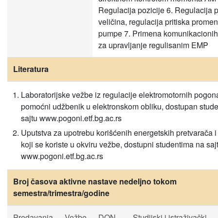
Regulacija pozicije 6. Regulacija 
veličina, regulacija pritiska prome
pumpe 7. Primena komunikacionih
za upravljanje regulisanim EMP
Literatura
Laboratorijske vežbe iz regulacije elektromotornih pogon
pomoćni udžbenik u elektronskom obliku, dostupan stud
sajtu www.pogoni.etf.bg.ac.rs
Uputstva za upotrebu korišćenih energetskih pretvarača i
koji se koriste u okviru vežbe, dostupni studentima na saj
www.pogoni.etf.bg.ac.rs
Broj časova aktivne nastave nedeljno tokom
semestra/trimestra/godine
Predavanja
Vežbe
DON
Studijski i istraživački