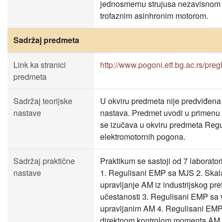
jednosmernu strujusa nezavisnom
trofaznim asinhronim motorom.
Sadržaj predmeta
Link ka stranici
http://www.pogoni.etf.bg.ac.rs/pr
predmeta
Sadržaj teorijske
U okviru predmeta nije predviđena 
nastave
nastava. Predmet uvodi u primenu t
se izučava u okviru predmeta Regu
elektromotornih pogona.
Sadržaj praktične
Praktikum se sastoji od 7 laboratori
nastave
1. Regulisani EMP sa MJS 2. Skal
upravljanje AM iz industrijskog pr
učestanosti 3. Regulisani EMP sa 
upravljanim AM 4. Regulisani EMP
direktnom kontrolom momenta AM 