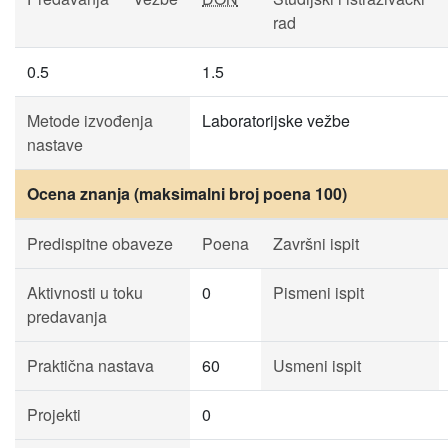
rad
0.5
1.5
Metode izvođenja
Laboratorijske vežbe
nastave
Ocena znanja (maksimalni broj poena 100)
Predispitne obaveze
Poena
Završni ispit
Aktivnosti u toku
0
Pismeni ispit
predavanja
Praktična nastava
60
Usmeni ispit
Projekti
0