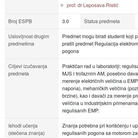
prof. dr Leposava Ristić
Broj ESPB
3.0
Status predmeta
Uslovljnost drugim
Predmet mogu birati studenti koji pr
predmetima
pratili predmet Regulacija elektro
pogona
Ciljevi izučavanja
Praktičan rad u laboratoriji: regul
predmeta
MJS i trofaznim AM, posebno dava
merenje električnih veličina u EMP 
napona), mehaničkih veličina (pozic
brzine), kao i davači za merenje p
veličina u industrijskim primenama
regulisanih EMP.
Ishodi učenja
Znanja potrebna pri korišćenju i up
(stečena znanja)
regulisanih pogona sa motorom za