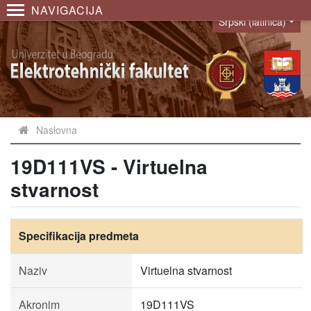
NAVIGACIJA
Srpski (latinica)
Language
Naslovna
19D111VS - Virtuelna
stvarnost
Specifikacija predmeta
Naziv
Virtuelna stvarnost
Akronim
19D111VS