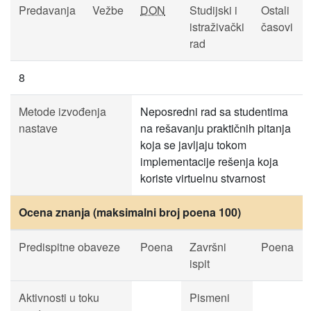
Predavanja
Vežbe
DON
Studijski i
Ostali
istraživački
časovi
rad
8
Metode izvođenja
Neposredni rad sa studentima
nastave
na rešavanju praktičnih pitanja
koja se javljaju tokom
implementacije rešenja koja
koriste virtuelnu stvarnost
Ocena znanja (maksimalni broj poena 100)
Predispitne obaveze
Poena
Završni
Poena
ispit
Aktivnosti u toku
Pismeni