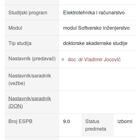
Studijski program
Elektrotehnika i računarstvo
Modul
modul Softversko inženjerstvo
Tip studija
doktorske akademske studije
Nastavnik (predavač)
doc. dr Vladimir Jocović
Nastavnik/saradnik
(vežbe)
Nastavnik/saradnik
(DON)
Broj ESPB
9.0
Status
izborni
predmeta