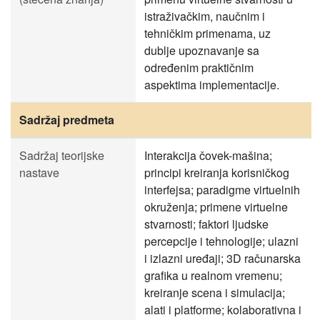
istraživačkim, naučnim i
tehničkim primenama, uz
dublje upoznavanje sa
određenim praktičnim
aspektima implementacije.
Sadržaj predmeta
Sadržaj teorijske
Interakcija čovek-mašina;
nastave
principi kreiranja korisničkog
interfejsa; paradigme virtuelnih
okruženja; primene virtuelne
stvarnosti; faktori ljudske
percepcije i tehnologije; ulazni
i izlazni uređaji; 3D računarska
grafika u realnom vremenu;
kreiranje scena i simulacija;
alati i platforme; kolaborativna i