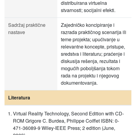
distribuirana virtuelna
stvarnosti; socijalni efekti.
Sadržaj praktične
Zajedničko koncipiranje i
nastave
razrada praktičnog scenarija ili
teme projekta; upućivanje u
relevantne koncepte, pristupe,
sredstva i literaturu; praćenje i
diskusija rešenja, rezultata i
mogućih poboljšanja tokom
rada na projektu i njegovog
dokumentovanja.
Literatura
Virtual Reality Technology, Second Edition with CD-
ROM Grigore C. Burdea, Philippe Coiffet ISBN: 0-
471-36089-9 Wiley-IEEE Press; 2 edition (June,