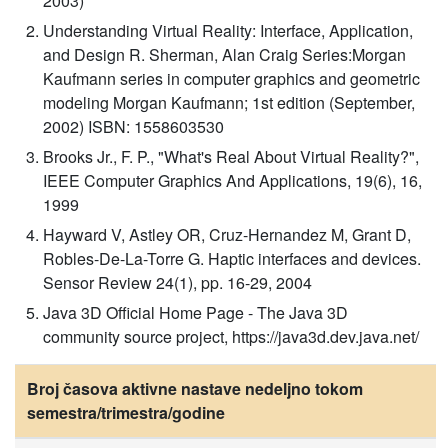
2003)
Understanding Virtual Reality: Interface, Application,
and Design R. Sherman, Alan Craig Series:Morgan
Kaufmann series in computer graphics and geometric
modeling Morgan Kaufmann; 1st edition (September,
2002) ISBN: 1558603530
Brooks Jr., F. P., "What's Real About Virtual Reality?",
IEEE Computer Graphics And Applications, 19(6), 16,
1999
Hayward V, Astley OR, Cruz-Hernandez M, Grant D,
Robles-De-La-Torre G. Haptic interfaces and devices.
Sensor Review 24(1), pp. 16-29, 2004
Java 3D Official Home Page - The Java 3D
community source project, https://java3d.dev.java.net/
Broj časova aktivne nastave nedeljno tokom
semestra/trimestra/godine