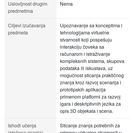
Uslovljnost drugim
Nema
predmetima
Ciljevi izučavanja
Upoznavanje sa konceptima i
predmeta
tehnologijama virtuelne
stvarnosti koji pospešuju
interakciju čoveka sa
računarom i istraživanje
kompleksnih sistema, skupova
podataka ili iskustava, uz
mogućnost sticanja praktičnog
znanja kroz razvoj scenarija i
prototipskih aplikacija
primenom platformi za razvoj
igara i deskriptivnih jezika za
opis 3D objekata i scena.
Ishodi učenja
Sticanje znanja potrebnih za
(stečena znanja)
primenu virtuelne stvarnosti u