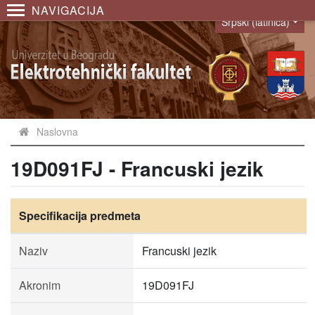
NAVIGACIJA
Srpski (latinica)
Language
Naslovna
19D091FJ - Francuski jezik
Specifikacija predmeta
Naziv
Francuski jezik
Akronim
19D091FJ