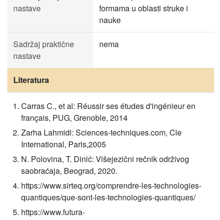
nastave
formama u oblasti struke i
nauke
Sadržaj praktične
nema
nastave
Literatura
Carras C., et al: Réussir ses études d'ingénieur en
français, PUG, Grenoble, 2014
Zarha Lahmidi: Sciences-techniques.com, Cle
International, Paris,2005
N. Polovina, T. Dinić: Višejezični rečnik održivog
saobraćaja, Beograd, 2020.
https://www.sirteq.org/comprendre-les-technologies-
quantiques/que-sont-les-technologies-quantiques/
https://www.futura-