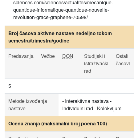
sciences.com/sciences/actualites/mecanique-
quantique-informatique-quantique-nouvelle-
revolution-grace-graphene-70598/
Broj časova aktivne nastave nedeljno tokom
semestra/trimestra/godine
Predavanja
Vežbe
DON
Studijski i
Ostali
istraživački
časovi
rad
5
Metode izvođenja
- Interaktivna nastava -
nastave
Individulni rad - Kolokvijum
Ocena znanja (maksimalni broj poena 100)