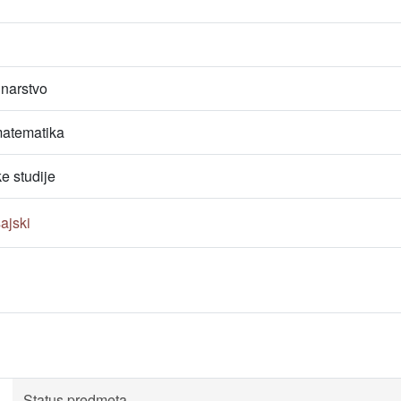
unarstvo
atematika
e studije
šajski
Status predmeta