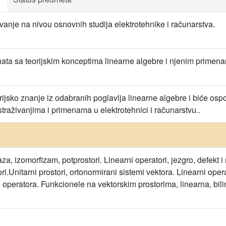
anje na nivou osnovnih studija elektrotehnike i računarstva.
ta sa teorijskim konceptima linearne algebre i njenim primenama
orijsko znanje iz odabranih poglavlja linearne algebre i biće osp
traživanjima i primenama u elektrotehnici i računarstvu..
aza, izomorfizam, potprostori. Linearni operatori, jezgro, defekt i
ori.Unitarni prostori, ortonormirani sistemi vektora. Linearni ope
 operatora. Funkcionele na vektorskim prostorima, linearna, bil