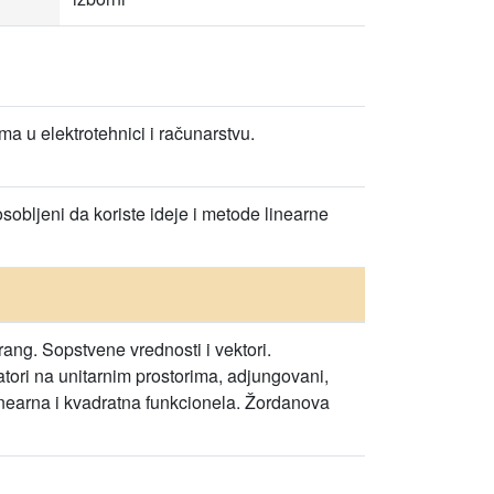
 u elektrotehnici i računarstvu.
osobljeni da koriste ideje i metode linearne
 rang. Sopstvene vrednosti i vektori.
ratori na unitarnim prostorima, adjungovani,
inearna i kvadratna funkcionela. Žordanova