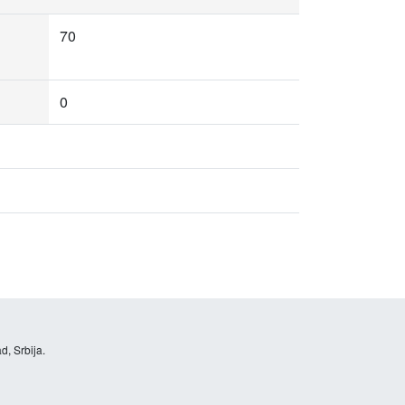
70
0
d, Srbija.