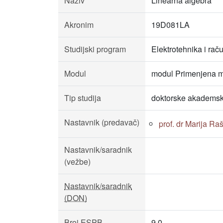
Naziv
Linearna algebra
Akronim
19D081LA
Studijski program
Elektrotehnika i rač
Modul
modul Primenjena m
Tip studija
doktorske akademsk
Nastavnik (predavač)
prof. dr Marija Ra
Nastavnik/saradnik
(vežbe)
Nastavnik/saradnik
(DON)
Broj ESPB
9.0