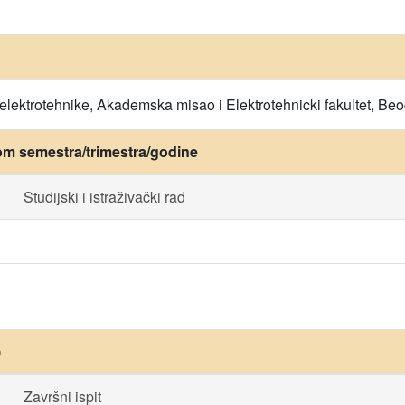
elektrotehnike, Akademska misao i Elektrotehnicki fakultet, Be
om semestra/trimestra/godine
Studijski i istraživački rad
)
Završni ispit