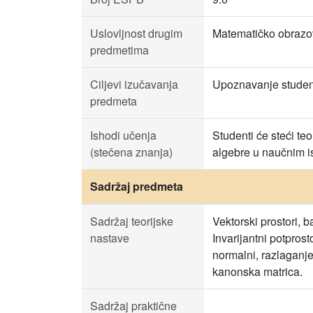
Uslovljnost drugim
Matematičko obrazov
predmetima
Ciljevi izučavanja
Upoznavanje studena
predmeta
Ishodi učenja
Studenti će steći te
(stečena znanja)
algebre u naučnim is
Sadržaj predmeta
Sadržaj teorijske
Vektorski prostori, b
nastave
Invarijantni potprost
normalni, razlaganje
kanonska matrica.
Sadržaj praktične