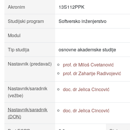
Akronim
13S112PPK
Studijski program
Softversko inženjerstvo
Modul
Tip studija
osnovne akademske studije
Nastavnik (predavač)
prof. dr Miloš Cvetanović
prof. dr Zaharije Radivojević
Nastavnik/saradnik
doc. dr Jelica Cincović
(vežbe)
Nastavnik/saradnik
doc. dr Jelica Cincović
(DON)