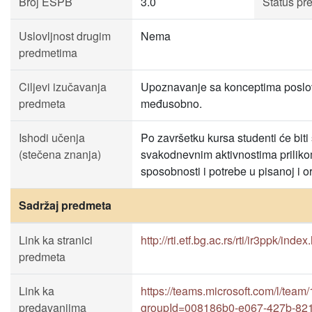
Broj ESPB
3.0
Status pr
Uslovljnost drugim
Nema
predmetima
Ciljevi izučavanja
Upoznavanje sa konceptima poslovn
predmeta
međusobno.
Ishodi učenja
Po završetku kursa studenti će bi
(stečena znanja)
svakodnevnim aktivnostima prilikom
sposobnosti i potrebe u pisanoj i or
Sadržaj predmeta
Link ka stranici
http://rti.etf.bg.ac.rs/rti/ir3ppk/index
predmeta
Link ka
https://teams.microsoft.com/l
predavanjima
groupId=008186b0-e067-427b-82