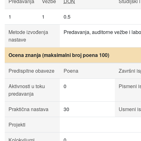
Predavanja
Vežbe
DON
Studijski i
1
1
0.5
Metode izvođenja
Predavanja, auditorne vežbe i labo
nastave
Ocena znanja (maksimalni broj poena 100)
Predispitne obaveze
Poena
Završni is
Aktivnosti u toku
0
Pismeni is
predavanja
Praktična nastava
30
Usmeni is
Projekti
Kolokvijumi
0