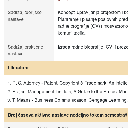
Sadržaj teorijske
Koncepti upravljanja projektom i kom
nastave
Planiranje i pisanje poslovnih pred
radne biografije (CV) i motivaciono
komunikacija.
Sadržaj praktične
Izrada radne biografije (CV) i pre
nastave
Literatura
R. S. Attorney - Patent, Copyright & Trademark: An Intel
Project Management Institute, A Guide to the Project 
T. Means - Business Communication, Cengage Learning, 
Broj časova aktivne nastave nedeljno tokom semestra/t