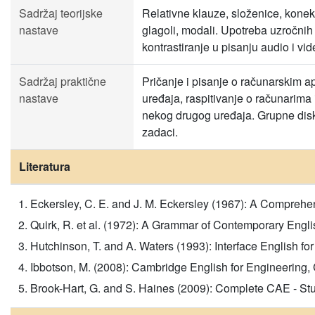
Sadržaj teorijske
Relativne klauze, složenice, konekto
nastave
glagoli, modali. Upotreba uzročnih 
kontrastiranje u pisanju audio i vi
Sadržaj praktične
Pričanje i pisanje o računarskim ap
nastave
uređaja, raspitivanje o računarima
nekog drugog uređaja. Grupne disku
zadaci.
Literatura
Eckersley, C. E. and J. M. Eckersley (1967): A Compreh
Quirk, R. et al. (1972): A Grammar of Contemporary Eng
Hutchinson, T. and A. Waters (1993): Interface English 
Ibbotson, M. (2008): Cambridge English for Engineering
Brook-Hart, G. and S. Haines (2009): Complete CAE - St