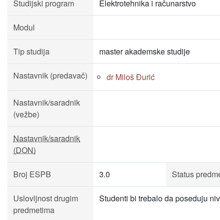
Studijski program
Elektrotehnika i računarstvo
Modul
Tip studija
master akademske studije
Nastavnik (predavač)
dr Miloš Đurić
Nastavnik/saradnik
(vežbe)
Nastavnik/saradnik
(DON)
Broj ESPB
3.0
Status predm
Uslovljnost drugim
Studenti bi trebalo da poseduju ni
predmetima