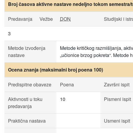
Broj časova aktivne nastave nedeljno tokom semestra/t
Predavanja
Vežbe
DON
Studijski i ist
3
Metode izvođenja
Metode kritičkog razmišljanja, akt
nastave
„učionice brzog pokreta“. Metode h
Ocena znanja (maksimalni broj poena 100)
Predispitne obaveze
Poena
Završni ispit
Aktivnosti u toku
10
Pismeni ispit
predavanja
Praktična nastava
Usmeni ispit