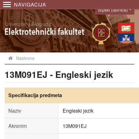
NAVIGACIJA
Srpski (latinica)
Language
Naslovna
13M091EJ - Engleski jezik
Specifikacija predmeta
Naziv
Engleski jezik
Akronim
13M091EJ