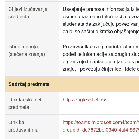
Ciljevi izučavanja
Usvajanje prenosa informacija iz t
predmeta
usmenu razmenu informacija u vezi
studenata da zaključuju povezivanj
da bi se sačinilo kratko objašnjenj
Ishodi učenja
Po završetku ovog modula, studenti 
(stečena znanja)
podeli te informacije sa drugim st
organizuju i napišu detaljan opis p
znaju, - povezuju činjenice i ideje 
Sadržaj predmeta
Link ka stranici
http://engleski.etf.rs/
predmeta
Link ka
https://teams.microsoft.com/l/t
predavanjima
groupId=dd7872bc-0340-4af4-867