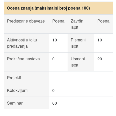
Ocena znanja (maksimalni broj poena 100)
Predispitne obaveze
Poena
Završni
Poena
ispit
Aktivnosti u toku
10
Pismeni
10
predavanja
ispit
Praktična nastava
0
Usmeni
20
ispit
Projekti
Kolokvijumi
0
Seminari
60