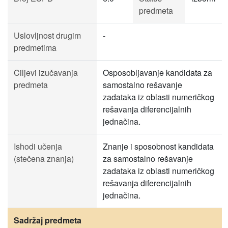
predmeta
Uslovljnost drugim
-
predmetima
Ciljevi izučavanja
Osposobljavanje kandidata za
predmeta
samostalno rešavanje
zadataka iz oblasti numeričkog
rešavanja diferencijalnih
jednačina.
Ishodi učenja
Znanje i sposobnost kandidata
(stečena znanja)
za samostalno rešavanje
zadataka iz oblasti numeričkog
rešavanja diferencijalnih
jednačina.
Sadržaj predmeta