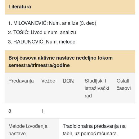
Literatura
MILOVANOVIĆ: Num. analiza (3. deo)
TOŠIĆ: Uvod u num. analizu
RADUNOVIĆ: Num. metode.
Broj časova aktivne nastave nedeljno tokom
semestra/trimestra/godine
Predavanja
Vežbe
DON
Studijski i
Ostali
istraživački
časovi
rad
3
1
Metode izvođenja
Tradicionalna predavanja na
nastave
tabli, uz pomoć računara.