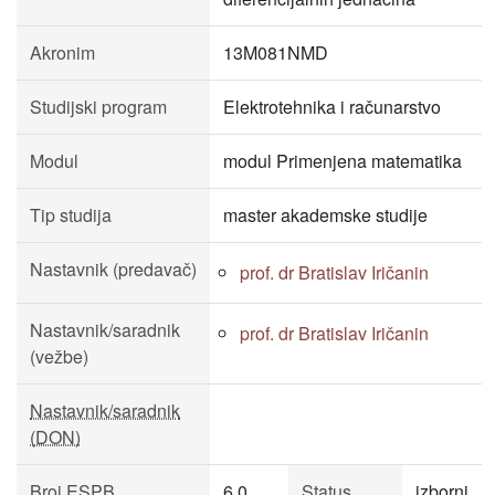
Akronim
13M081NMD
Studijski program
Elektrotehnika i računarstvo
Modul
modul Primenjena matematika
Tip studija
master akademske studije
Nastavnik (predavač)
prof. dr Bratislav Iričanin
Nastavnik/saradnik
prof. dr Bratislav Iričanin
(vežbe)
Nastavnik/saradnik
(DON)
Broj ESPB
6.0
Status
izborni