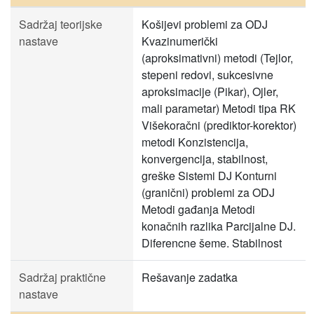
Sadržaj teorijske
Košijevi problemi za ODJ
nastave
Kvazinumerički
(aproksimativni) metodi (Tejlor,
stepeni redovi, sukcesivne
aproksimacije (Pikar), Ojler,
mali parametar) Metodi tipa RK
Višekoračni (prediktor-korektor)
metodi Konzistencija,
konvergencija, stabilnost,
greške Sistemi DJ Konturni
(granični) problemi za ODJ
Metodi gađanja Metodi
konačnih razlika Parcijalne DJ.
Diferencne šeme. Stabilnost
Sadržaj praktične
Rešavanje zadatka
nastave