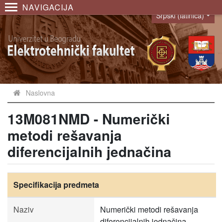
NAVIGACIJA
Srpski (latinica)
Language
Naslovna
13M081NMD - Numerički
metodi rešavanja
diferencijalnih jednačina
Specifikacija predmeta
Naziv
Numerički metodi rešavanja
diferencijalnih jednačina