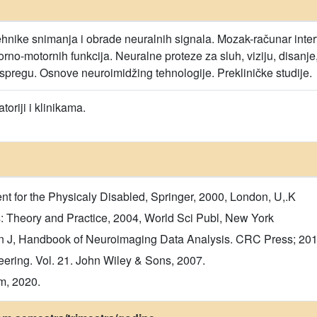
 tehnike snimanja i obrade neuralnih signala. Mozak-računar inter
rno-motornih funkcija. Neuralne proteze za sluh, viziju, disanje, 
spregu. Osnove neuroimidžing tehnologije. Prekliničke studije.
toriji i klinikama.
t for the Physicaly Disabled, Springer, 2000, London, U,.K
s: Theory and Practice, 2004, World Sci Publ, New York
 J, Handbook of Neuroimaging Data Analysis. CRC Press; 201
eering. Vol. 21. John Wiley & Sons, 2007.
m, 2020.