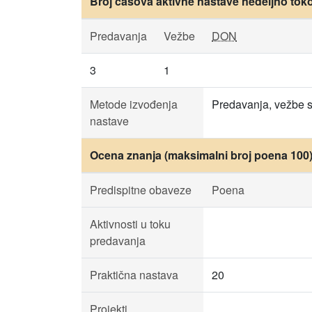
Broj časova aktivne nastave nedeljno tok
Predavanja
Vežbe
DON
3
1
Metode izvođenja
Predavanja, vežbe s
nastave
Ocena znanja (maksimalni broj poena 100
Predispitne obaveze
Poena
Aktivnosti u toku
predavanja
Praktična nastava
20
Projekti