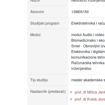
Naziv
Neuralno inženjerst
Akronim
13M051NI
Studijski program
Elektrotehnika i rač
Modul
modul Audio i video 
Biomedicinsko i ekol
Smer - Obnovljivi iz
Elektronika i digita
komunikacione tehno
Računarska tehnika i
inženjerstvo
Tip studija
master akademske s
Nastavnik (predavač)
prof. dr Milica Jan
prof. dr Kosta Jov