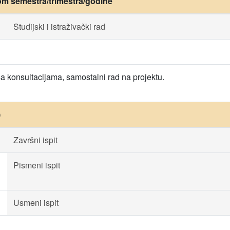
om semestra/trimestra/godine
Studijski i istraživački rad
a konsultacijama, samostalni rad na projektu.
)
Završni ispit
Pismeni ispit
Usmeni ispit