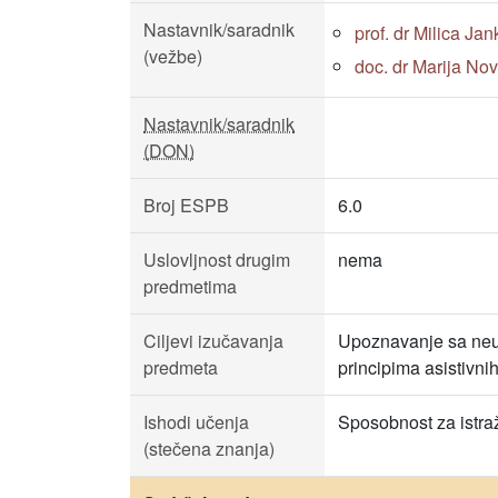
Nastavnik/saradnik
prof. dr Milica Jan
(vežbe)
doc. dr Marija Nov
Nastavnik/saradnik
(DON)
Broj ESPB
6.0
Uslovljnost drugim
nema
predmetima
Ciljevi izučavanja
Upoznavanje sa neur
predmeta
principima asistivnih
Ishodi učenja
Sposobnost za istraž
(stečena znanja)