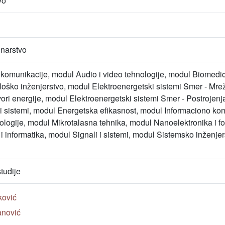
vo
unarstvo
komunikacije, modul Audio i video tehnologije, modul Biomedici
oško inženjerstvo, modul Elektroenergetski sistemi Smer - Mrež
vori energije, modul Elektroenergetski sistemi Smer - Postrojen
lni sistemi, modul Energetska efikasnost, modul Informaciono k
logije, modul Mikrotalasna tehnika, modul Nanoelektronika i 
 informatika, modul Signali i sistemi, modul Sistemsko inženjer
tudije
ković
anović