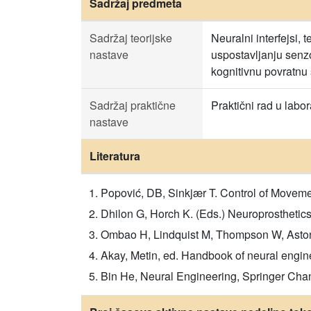
Sadržaj predmeta
Sadržaj teorijske
Neuralni interfejsi,
nastave
uspostavljanju senzo
kognitivnu povratnu 
Sadržaj praktične
Praktični rad u labora
nastave
Literatura
Popović, DB, Sinkjær T. Control of Movemen
Dhilon G, Horch K. (Eds.) Neuroprosthetic
Ombao H, Lindquist M, Thompson W, Aston
Akay, Metin, ed. Handbook of neural engin
Bin He, Neural Engineering, Springer Cha