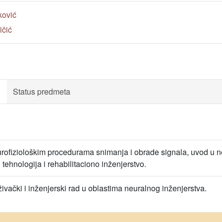
ković
ičić
Status predmeta
ofiziološkim procedurama snimanja i obrade signala, uvod u n
 tehnologija i rehabilitaciono inženjerstvo.
ivački i inženjerski rad u oblastima neuralnog inženjerstva.