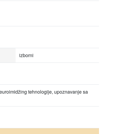
izborni
euroimidžing tehnologije, upoznavanje sa