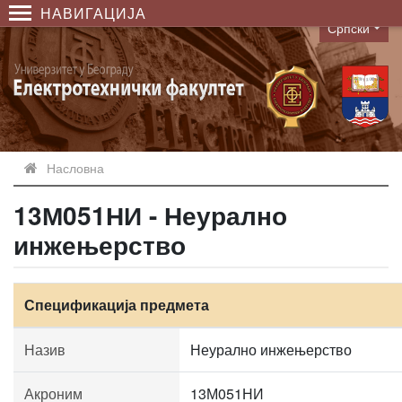
НАВИГАЦИЈА
Српски
Language
Насловна
13М051НИ - Неурално
инжењерство
Спецификација предмета
Назив
Неурално инжењерство
Акроним
13М051НИ