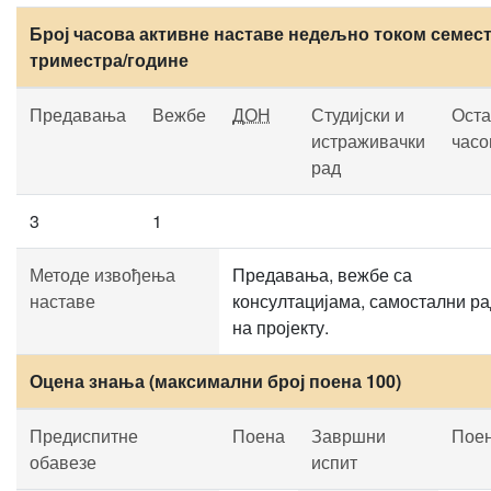
Број часова активне наставе недељно током семест
триместра/године
Предавања
Вежбе
ДОН
Студијски и
Оста
истраживачки
часо
рад
3
1
Методе извођења
Предавања, вежбе са
наставе
консултацијама, самостални ра
на пројекту.
Оцена знања (максимални број поена 100)
Предиспитне
Поена
Завршни
Пое
обавезе
испит