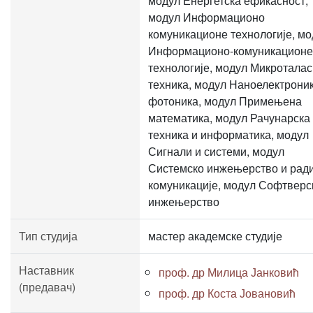
модул Енергетска ефикасност,
модул Информационо
комуникационе технологије, мо
Информационо-комуникационе
технологије, модул Микротала
техника, модул Наноелектроник
фотоника, модул Примењена
математика, модул Рачунарска
техника и информатика, модул
Сигнали и системи, модул
Системско инжењерство и рад
комуникације, модул Софтверс
инжењерство
Тип студија
мастер академске студије
Наставник
проф. др Милица Јанковић
(предавач)
проф. др Коста Јовановић