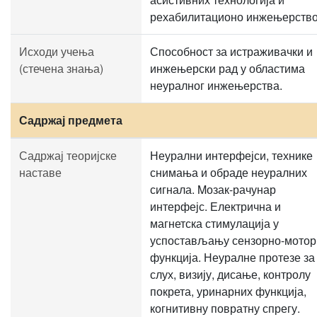
рехабилитационо инжењерство
Исходи учења
Способност за истраживачки и
(стечена знања)
инжењерски рад у областима
неуралног инжењерства.
Садржај предмета
Садржај теоријске
Неурални интерфејси, технике
наставе
снимања и обраде неуралних
сигнала. Mозак-рачунар
интерфејс. Електрична и
магнетска стимулација у
успостављању сензорно-мотор
функција. Неуралне протезе за
слух, визију, дисање, контролу
покрета, уринарних функција,
когнитивну повратну спрегу.