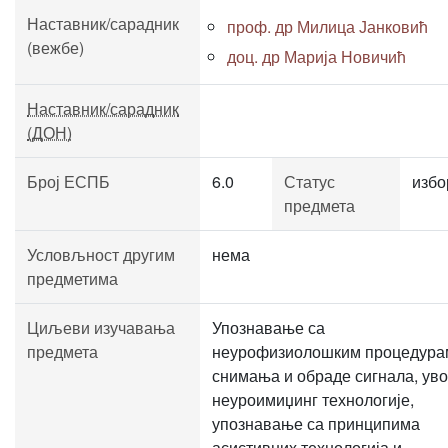
Наставник/сарадник
проф. др Милица Јанковић
(вежбе)
доц. др Марија Новичић
Наставник/сарадник
(ДОН)
Број ЕСПБ
6.0
Статус
избо
предмета
Условљност другим
нема
предметима
Циљеви изучавања
Упознавање са
предмета
неурофизиолошким процедура
снимања и обраде сигнала, уво
неуроимиџинг технологије,
упознавање са принципима
асистивних технологија и