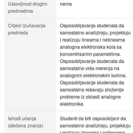
Uslovljnost drugim
nema
predmetima
Ciljevi izučavanja
Osposobljavanje studenata da
predmeta
samostalno analiziraju, projektuju
i realizuju linearna i nelinearna
analogna elektronska kola sa
koncentrisanim parametrima.
Osposobljavanje studenata da
samostalno vrše merenja na
analognim elektronskim kolima.
Osposobljavanje studenata da
samostalno rešavaju složenije
probleme iz oblasti analogne
elektronike.
Ishodi učenja
Studenti će biti osposobljeni da
(stečena znanja)
samostalno analiziraju, projektuju
i realizuju linearna i nelinearna