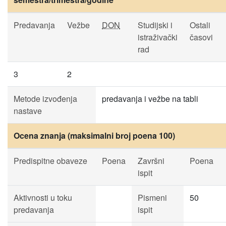
Predavanja
Vežbe
DON
Studijski i
Ostali
istraživački
časovi
rad
3
2
Metode izvođenja
predavanja i vežbe na tabli
nastave
Ocena znanja (maksimalni broj poena 100)
Predispitne obaveze
Poena
Završni
Poena
ispit
Aktivnosti u toku
Pismeni
50
predavanja
ispit