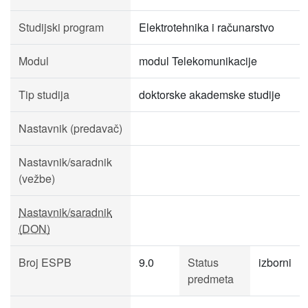
Studijski program
Elektrotehnika i računarstvo
Modul
modul Telekomunikacije
Tip studija
doktorske akademske studije
Nastavnik (predavač)
Nastavnik/saradnik
(vežbe)
Nastavnik/saradnik
(DON)
Broj ESPB
9.0
Status
izborni
predmeta