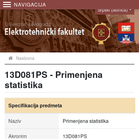
NAVIGACIJA
Srpski (latinica)
Language
Naslovna
13D081PS - Primenjena
statistika
Specifikacija predmeta
Naziv
Primenjena statistika
Akronim
13D081PS