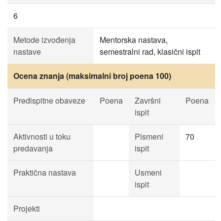
6
Metode izvođenja
Mentorska nastava,
nastave
semestralni rad, klasični ispit
Ocena znanja (maksimalni broj poena 100)
Predispitne obaveze
Poena
Završni
Poena
ispit
Aktivnosti u toku
Pismeni
70
predavanja
ispit
Praktična nastava
Usmeni
ispit
Projekti