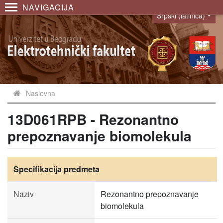
NAVIGACIJA
Srpski (latinica)
Language
Naslovna
13D061RPB - Rezonantno
prepoznavanje biomolekula
Specifikacija predmeta
Naziv
Rezonantno prepoznavanje
biomolekula