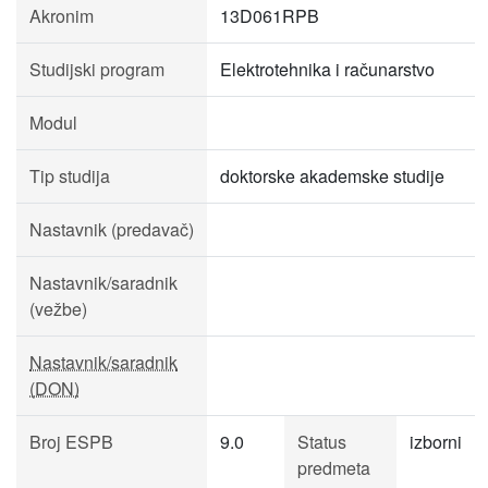
Akronim
13D061RPB
Studijski program
Elektrotehnika i računarstvo
Modul
Tip studija
doktorske akademske studije
Nastavnik (predavač)
Nastavnik/saradnik
(vežbe)
Nastavnik/saradnik
(DON)
Broj ESPB
9.0
Status
izborni
predmeta