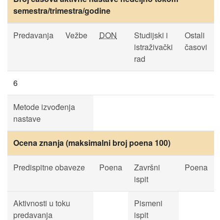
semestra/trimestra/godine
Predavanja
Vežbe
DON
Studijski i
Ostali
istraživački
časovi
rad
6
Metode izvođenja
nastave
Ocena znanja (maksimalni broj poena 100)
Predispitne obaveze
Poena
Završni
Poena
ispit
Aktivnosti u toku
Pismeni
predavanja
ispit