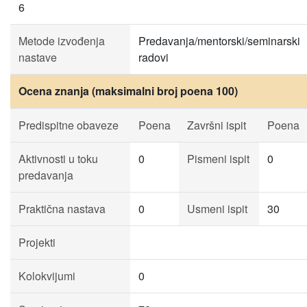
6
Metode izvođenja
Predavanja/mentorski/seminarski
nastave
radovi
Ocena znanja (maksimalni broj poena 100)
Predispitne obaveze
Poena
Završni ispit
Poena
Aktivnosti u toku
0
Pismeni ispit
0
predavanja
Praktična nastava
0
Usmeni ispit
30
Projekti
Kolokvijumi
0