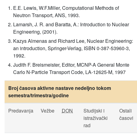
E.E. Lewis, W.F.Miller, Computational Methods of
Neutron Transport, ANS, 1993.
Lamarsh, J. R. and Baratta, A.: Introduction to Nuclear
Engineering, (2001).
Kazys Almenas and Richard Lee, Nuclear Engineering:
an introduction, Springer-Verlag, ISBN 0-387-53960-3,
1992.
Judith F. Breismeister, Editor, MCNP-A General Monte
Carlo N-Particle Transport Code, LA-12625-M, 1997
Broj časova aktivne nastave nedeljno tokom
semestra/trimestra/godine
Predavanja
Vežbe
DON
Studijski i
Ostali
istraživački
časovi
rad