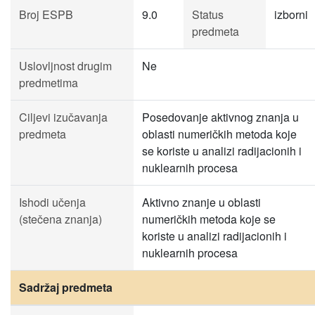
Broj ESPB
9.0
Status
izborni
predmeta
Uslovljnost drugim
Ne
predmetima
Ciljevi izučavanja
Posedovanje aktivnog znanja u
predmeta
oblasti numeričkih metoda koje
se koriste u analizi radijacionih i
nuklearnih procesa
Ishodi učenja
Aktivno znanje u oblasti
(stečena znanja)
numeričkih metoda koje se
koriste u analizi radijacionih i
nuklearnih procesa
Sadržaj predmeta