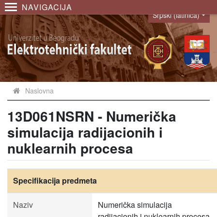
NAVIGACIJA
Srpski (latinica)
Language
Naslovna
13D061NSRN - Numerička
simulacija radijacionih i
nuklearnih procesa
Specifikacija predmeta
Naziv
Numerička simulacija
radijacionih i nuklearnih procesa