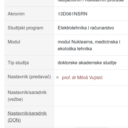
Akronim
13D061NSRN
Studijski program
Elektrotehnika i računarstvo
Modul
modul Nuklearna, medicinska i
ekološka tehnika
Tip studija
doktorske akademske studije
Nastavnik (predavač)
prof. dr Miloš Vujisić
Nastavnik/saradnik
(vežbe)
Nastavnik/saradnik
(DON)