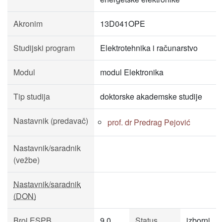
Akronim
13D041OPE
Studijski program
Elektrotehnika i računarstvo
Modul
modul Elektronika
Tip studija
doktorske akademske studije
Nastavnik (predavač)
prof. dr Predrag Pejović
Nastavnik/saradnik
(vežbe)
Nastavnik/saradnik
(DON)
Broj ESPB
9.0
Status
izborni