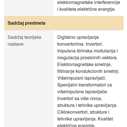
elektromagnetske interferencije
i kvaliteta električne energije.
Sadržaj predmeta
Sadržaj teorijske
Digitalno upravljanje
nastave
konvertorima. Invertori.
Impulsna širinska modulacija i
mogulacija prostornih vektora.
Elektromagnetske smetnje,
filtriranje kondukcionih smetnji.
Višeimpulsni ispravljači.
Specijalni transformatori za
višeimpulsne ispravljače.
Invertori sa više nivoa,
struktura i tehnike upravljanja.
Ciklokonvertori, strukture i
tehnike upravljanja. Kvalitet
električne energije.