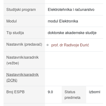
Studijski program
Elektrotehnika i računarstvo
Modul
modul Elektronika
Tip studija
doktorske akademske studije
Nastavnik (predavač)
prof. dr Radivoje Đurić
Nastavnik/saradnik
(vežbe)
Nastavnik/saradnik
(DON)
Broj ESPB
9.0
Status
izborni
predmeta