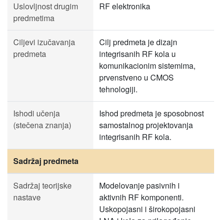
Uslovljnost drugim
RF elektronika
predmetima
Ciljevi izučavanja
Cilj predmeta je dizajn
predmeta
integrisanih RF kola u
komunikacionim sistemima,
prvenstveno u CMOS
tehnologiji.
Ishodi učenja
Ishod predmeta je sposobnost
(stečena znanja)
samostalnog projektovanja
integrisanih RF kola.
Sadržaj predmeta
Sadržaj teorijske
Modelovanje pasivnih i
nastave
aktivnih RF komponenti.
Uskopojasni i širokopojasni