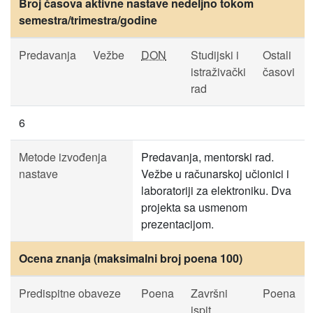
Broj časova aktivne nastave nedeljno tokom
semestra/trimestra/godine
Predavanja
Vežbe
DON
Studijski i
Ostali
istraživački
časovi
rad
6
Metode izvođenja
Predavanja, mentorski rad.
nastave
Vežbe u računarskoj učionici i
laboratoriji za elektroniku. Dva
projekta sa usmenom
prezentacijom.
Ocena znanja (maksimalni broj poena 100)
Predispitne obaveze
Poena
Završni
Poena
ispit