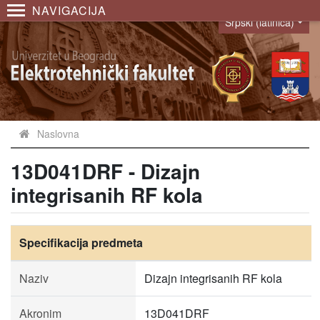
NAVIGACIJA
Srpski (latinica)
Language
Naslovna
13D041DRF - Dizajn
integrisanih RF kola
Specifikacija predmeta
Naziv
Dizajn integrisanih RF kola
Akronim
13D041DRF