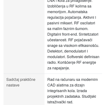
LNA i kola za prilagođenje.
Izobličenja u RF kolima sa
memorijom. Automatska
regulacija pojačanja. Aktivni i
pasivni mikseri. RF oscilatori
sa malim faznim šumom.
Digitalni front-end. Sintetizatori
učestanosti. RF pojačavači
snage sa visokom efikasnošću.
Detektori, demodulatori i
modulatori. Softverski definisan
radio. Korišćenje RF energije
za napajanje.
Sadržaj praktične
Rad na računaru sa modernim
nastave
CAD alatima za dizajn
integrisanih kola. Izrada
projektnih zadataka. Studijski
istraživački rad.