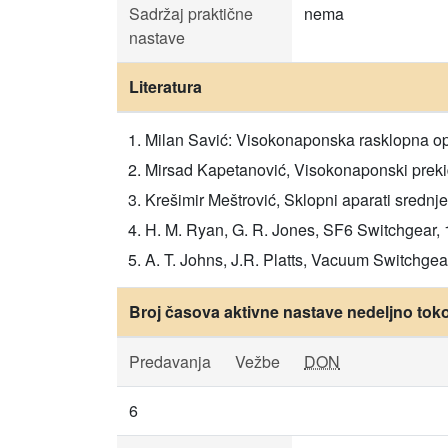
Sadržaj praktične
nema
nastave
Literatura
Milan Savić: Visokonaponska rasklopna opr
Mirsad Kapetanović, Visokonaponski prekida
Krešimir Meštrović, Sklopni aparati srednj
H. M. Ryan, G. R. Jones, SF6 Switchgear, 
A. T. Johns, J.R. Platts, Vacuum Switchgear
Broj časova aktivne nastave nedeljno tok
Predavanja
Vežbe
DON
6