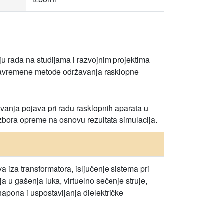
ju rada na studijama i razvojnim projektima
 savremene metode održavanja rasklopne
nja pojava pri radu rasklopnih aparata u
izbora opreme na osnovu rezultata simulacija.
 iza transformatora, isljučenje sistema pri
a u gašenja luka, virtuelno sečenje struje,
apona i uspostavljanja dielektričke