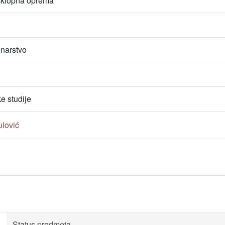
sklopna oprema
unarstvo
e studije
ulović
Status predmeta