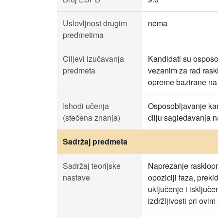
Uslovljnost drugim
nema
predmetima
Ciljevi izučavanja
Kandidati su osposob
predmeta
vezanim za rad rask
opreme bazirane na 
Ishodi učenja
Osposobljavanje ka
(stečena znanja)
cilju sagledavanja n
Sadržaj predmeta
Sadržaj teorijske
Naprezanje rasklopni
nastave
opoziciji faza, prek
uključenje i isključ
izdržljivosti pri ovi