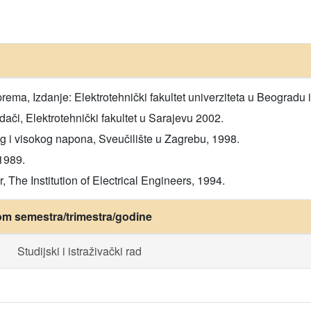
ema, Izdanje: Elektrotehnički fakultet univerziteta u Beograd
či, Elektrotehnički fakultet u Sarajevu 2002.
eg i visokog napona, Sveučilište u Zagrebu, 1998.
1989.
, The Institution of Electrical Engineers, 1994.
om semestra/trimestra/godine
Studijski i istraživački rad