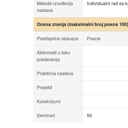
Metode izvođenja
Individualni rad sa
nastave
Ocena znanja (maksimalni broj poena 100
Predispitne obaveze
Poena
Aktivnosti u toku
predavanja
Praktična nastava
Projekti
Kolokvijumi
Seminari
50