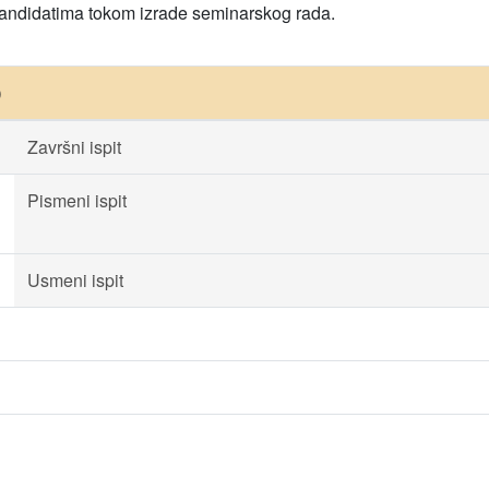
 kandidatima tokom izrade seminarskog rada.
)
Završni ispit
Pismeni ispit
Usmeni ispit