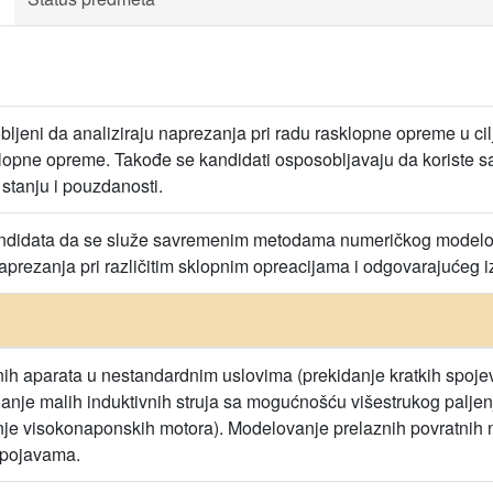
ljeni da analiziraju naprezanja pri radu rasklopne opreme u cil
lopne opreme. Takođe se kandidati osposobljavaju da koriste
stanju i pouzdanosti.
ndidata da se služe savremenim metodama numeričkog modelova
aprezanja pri različitim sklopnim opreacijama i odgovarajućeg 
h aparata u nestandardnim uslovima (prekidanje kratkih spojeva
idanje malih induktivnih struja sa mogućnošću višestrukog paljenj
enje visokonaponskih motora). Modelovanje prelaznih povratnih n
m pojavama.