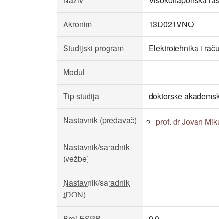
Naziv
Visokonaponska ra
Akronim
13D021VNO
Studijski program
Elektrotehnika i rač
Modul
Tip studija
doktorske akademsk
Nastavnik (predavač)
prof. dr Jovan Mik
Nastavnik/saradnik
(vežbe)
Nastavnik/saradnik
(DON)
Broj ESPB
9.0