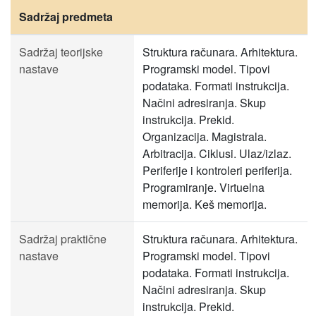
Sadržaj predmeta
Sadržaj teorijske
Struktura računara. Arhitektura.
nastave
Programski model. Tipovi
podataka. Formati instrukcija.
Načini adresiranja. Skup
instrukcija. Prekid.
Organizacija. Magistrala.
Arbitracija. Ciklusi. Ulaz/izlaz.
Periferije i kontroleri periferija.
Programiranje. Virtuelna
memorija. Keš memorija.
Sadržaj praktične
Struktura računara. Arhitektura.
nastave
Programski model. Tipovi
podataka. Formati instrukcija.
Načini adresiranja. Skup
instrukcija. Prekid.