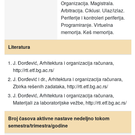
Organizacija. Magistrala.
Arbitracija. Ciklusi. Ulaz/izlaz.
Periferije i kontroleri periferija.
Programiranje. Virtuelna
memorija. Keš memorija.
Literatura
J. Đorđević, Arhitektura i organizacija računara,
http://rti.etf.bg.ac.rs/
J. Đorđević i dr., Arhitektura i organizacija računara,
Zbirka rešenih zadataka, http://rti.etf.bg.ac.rs/
J. Đorđević, Arhitektura i organizacija računara,
Materijali za laboratorijske vežbe, http://rti.etf.bg.ac.rs/
Broj časova aktivne nastave nedeljno tokom
semestra/trimestra/godine