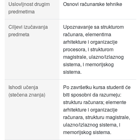
Uslovljnost drugim
Osnovi računarske tehnike
predmetima
Ciljevi izučavanja
Upoznavanje sa strukturom
predmeta
računara, elementima
arhitekture i organizacije
procesora, i strukturom
magistrale, ulazno/izlaznog
sistema, i memorijskog
sistema.
Ishodi učenja
Po završetku kursa studenti će
(stečena znanja)
biti sposobni da razumeju:
strukturu računara; elemente
arhitekture i organizacije
računara, strukturu magistrale,
ulazno/izlaznog sistema, i
memorijskog sistema.