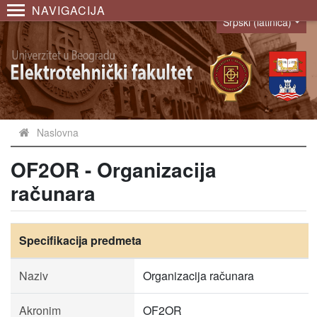
NAVIGACIJA
Srpski (latinica)
Language
Naslovna
OF2OR - Organizacija
računara
Specifikacija predmeta
Naziv
Organizacija računara
Akronim
OF2OR