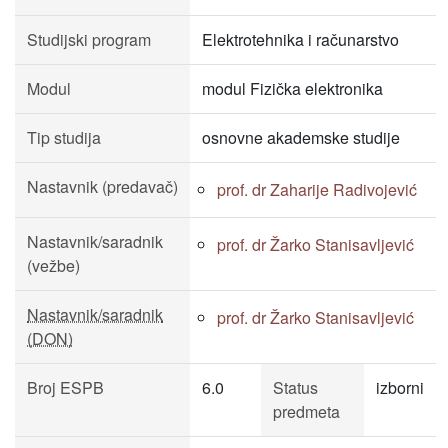
Studijski program
Elektrotehnika i računarstvo
Modul
modul Fizička elektronika
Tip studija
osnovne akademske studije
Nastavnik (predavač)
prof. dr Zaharije Radivojević
Nastavnik/saradnik
prof. dr Žarko Stanisavljević
(vežbe)
Nastavnik/saradnik
prof. dr Žarko Stanisavljević
(DON)
Broj ESPB
6.0
Status
izborni
predmeta