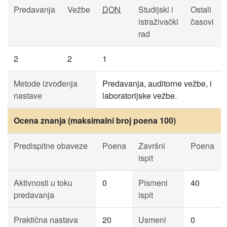
Predavanja
Vežbe
DON
Studijski i
Ostali
istraživački
časovi
rad
2
2
1
Metode izvođenja
Predavanja, auditorne vežbe, i
nastave
laboratorijske vežbe.
Ocena znanja (maksimalni broj poena 100)
Predispitne obaveze
Poena
Završni
Poena
ispit
Aktivnosti u toku
0
Pismeni
40
predavanja
ispit
Praktična nastava
20
Usmeni
0