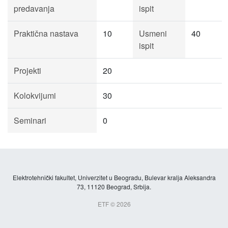
predavanja
ispit
Praktična nastava
10
Usmeni
40
ispit
Projekti
20
Kolokvijumi
30
Seminari
0
Elektrotehnički fakultet, Univerzitet u Beogradu, Bulevar kralja Aleksandra
73, 11120 Beograd, Srbija.
ETF © 2026