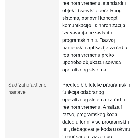
realnom vremenu, standardni
objekti i servisi operativnog
sistema, osnovni koncepti
komunikacije i sinhronizacija
izvršavanja nezavisnih
programskih niti. Razvoj
namenskih aplikacija za rad u
realnom vremenu preko
upotrebe objekata i servisa
operativnog sistema.
Sadržaj praktične
Pregled biblioteke programskih
nastave
funkcija odabranog
operativnog sistema za rad u
realnom vremenu. Analiza i
razvoj programskog koda
datog u formi više programskih
niti, debagovanje koda u okviru
integrisanog razvojnog