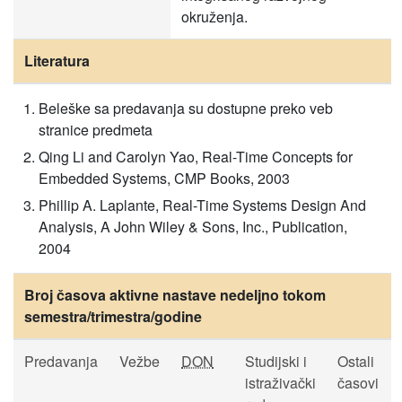
okruženja.
Literatura
Beleške sa predavanja su dostupne preko veb
stranice predmeta
Qing Li and Carolyn Yao, Real-Time Concepts for
Embedded Systems, CMP Books, 2003
Phillip A. Laplante, Real-Time Systems Design And
Analysis, A John Wiley & Sons, Inc., Publication,
2004
Broj časova aktivne nastave nedeljno tokom
semestra/trimestra/godine
Predavanja
Vežbe
DON
Studijski i
Ostali
istraživački
časovi