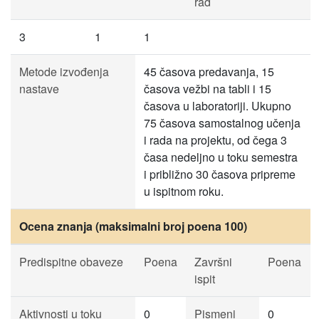
rad
3
1
1
Metode izvođenja
45 časova predavanja, 15
nastave
časova vežbi na tabli i 15
časova u laboratoriji. Ukupno
75 časova samostalnog učenja
i rada na projektu, od čega 3
časa nedeljno u toku semestra
i približno 30 časova pripreme
u ispitnom roku.
Ocena znanja (maksimalni broj poena 100)
Predispitne obaveze
Poena
Završni
Poena
ispit
Aktivnosti u toku
0
Pismeni
0