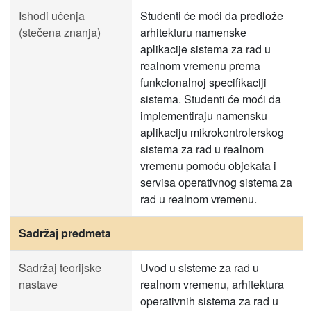
Ishodi učenja
Studenti će moći da predlože
(stečena znanja)
arhitekturu namenske
aplikacije sistema za rad u
realnom vremenu prema
funkcionalnoj specifikaciji
sistema. Studenti će moći da
implementiraju namensku
aplikaciju mikrokontrolerskog
sistema za rad u realnom
vremenu pomoću objekata i
servisa operativnog sistema za
rad u realnom vremenu.
Sadržaj predmeta
Sadržaj teorijske
Uvod u sisteme za rad u
nastave
realnom vremenu, arhitektura
operativnih sistema za rad u