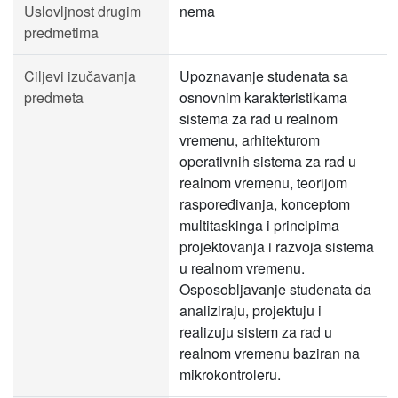
Uslovljnost drugim
nema
predmetima
Ciljevi izučavanja
Upoznavanje studenata sa
predmeta
osnovnim karakteristikama
sistema za rad u realnom
vremenu, arhitekturom
operativnih sistema za rad u
realnom vremenu, teorijom
raspoređivanja, konceptom
multitaskinga i principima
projektovanja i razvoja sistema
u realnom vremenu.
Osposobljavanje studenata da
analiziraju, projektuju i
realizuju sistem za rad u
realnom vremenu baziran na
mikrokontroleru.