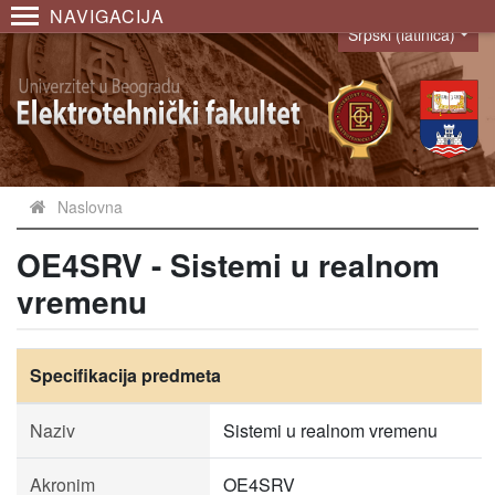
NAVIGACIJA
Srpski (latinica)
Language
Naslovna
OE4SRV - Sistemi u realnom
vremenu
Specifikacija predmeta
Naziv
Sistemi u realnom vremenu
Akronim
OE4SRV