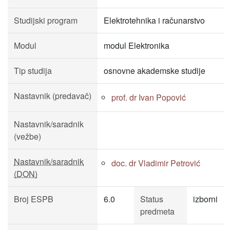
Studijski program
Elektrotehnika i računarstvo
Modul
modul Elektronika
Tip studija
osnovne akademske studije
Nastavnik (predavač)
prof. dr Ivan Popović
Nastavnik/saradnik
(vežbe)
Nastavnik/saradnik
doc. dr Vladimir Petrović
(DON)
Broj ESPB
6.0
Status
izborni
predmeta