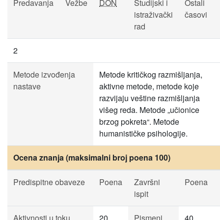
Predavanja
Vežbe
DON
Studijski i
Ostali
istraživački
časovi
rad
2
Metode izvođenja
Metode kritičkog razmišljanja,
nastave
aktivne metode, metode koje
razvijaju veštine razmišljanja
višeg reda. Metode „učionice
brzog pokreta“. Metode
humanističke psihologije.
Ocena znanja (maksimalni broj poena 100)
Predispitne obaveze
Poena
Završni
Poena
ispit
Aktivnosti u toku
20
Pismeni
40