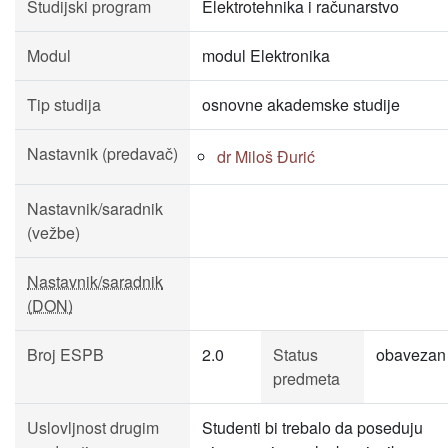
Studijski program
Elektrotehnika i računarstvo
Modul
modul Elektronika
Tip studija
osnovne akademske studije
Nastavnik (predavač)
dr Miloš Đurić
Nastavnik/saradnik
(vežbe)
Nastavnik/saradnik
(DON)
Broj ESPB
2.0
Status
obavezan
predmeta
Uslovljnost drugim
Studenti bi trebalo da poseduju