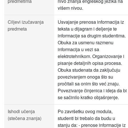
predmetima
nivo znanja engleskog jezika na
višem nivou.
Ciljevi izučavanja
Usvajanje prenosa informacija iz
predmeta
teksta u dijagram i deljenje te
informacije sa drugim studentima.
Obuka za usmenu razmenu
informacija u vezi sa
elektrotehnikom. Organizovanje i
pisanje detaljnih opisa procesa.
Obuka studenata da zaključuju
povezivanjem onoga što su
pročitali sa onim što već znaju.
Povezivanje činjenica i ideja da bi
se sačinilo kratko objašnjenje.
Ishodi učenja
Po završetku ovog modula,
(stečena znanja)
studenti bi trebalo da budu u
stanju da: - prenose informacije iz