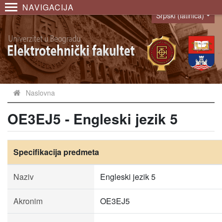
NAVIGACIJA
Srpski (latinica)
Language
Naslovna
OE3EJ5 - Engleski jezik 5
Specifikacija predmeta
Naziv
Engleski jezik 5
Akronim
OE3EJ5