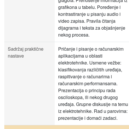
glagola. Prenošenje informacija iz
grafikona u tabelu. Poređenje i
kontrastiranje u pisanju audio i
video zapisa. Pravila čitanja
dijagrama i teksta za objašnjenje
nekog procesa.
Sadržaj praktične
Pričanje i pisanje o računarskim
nastave
aplikacijama u oblasti
elektrotehnike. Usmene vežbe:
klasifikovanja različitih uređaja,
raspitivanje o računarima i
računarskim performansama.
Prezentacija o principu rada
osciloskopa, ili nekog drugog
uređaja. Grupne diskusije na temu
iz elektrotehnike. Rad u parovima:
prezentacije i domaći zadaci.