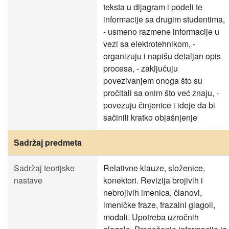
teksta u dijagram i podeli te
informacije sa drugim studentima,
- usmeno razmene informacije u
vezi sa elektrotehnikom, -
organizuju i napišu detaljan opis
procesa, - zaključuju
povezivanjem onoga što su
pročitali sa onim što već znaju, -
povezuju činjenice i ideje da bi
sačinili kratko objašnjenje
Sadržaj predmeta
Sadržaj teorijske
Relativne klauze, složenice,
nastave
konektori. Revizija brojivih i
nebrojivih imenica, članovi,
imeničke fraze, frazalni glagoli,
modali. Upotreba uzročnih