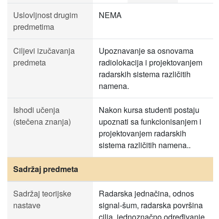
Uslovljnost drugim
NEMA
predmetima
Ciljevi izučavanja
Upoznavanje sa osnovama
predmeta
radiolokacija i projektovanjem
radarskih sistema različitih
namena.
Ishodi učenja
Nakon kursa studenti postaju
(stečena znanja)
upoznati sa funkcionisanjem i
projektovanjem radarskih
sistema različitih namena..
Sadržaj predmeta
Sadržaj teorijske
Radarska jednačina, odnos
nastave
signal-šum, radarska površina
cilja, jednoznačno određivanje