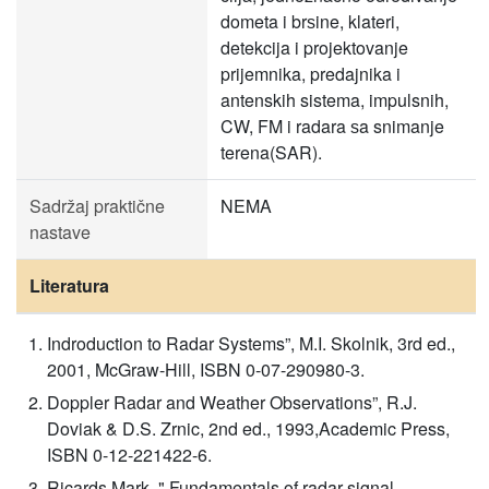
dometa i brѕine, klateri,
detekcija i projektovanje
prijemnika, predajnika i
antenskih sistema, impulsnih,
CW, FM i radara ѕa snimanje
terena(SAR).
Sadržaj praktične
NEMA
nastave
Literatura
Indroduction to Radar Systems”, M.I. Skolnik, 3rd ed.,
2001, McGraw-Hill, ISBN 0-07-290980-3.
Doppler Radar and Weather Observations”, R.J.
Doviak & D.S. Zrnic, 2nd ed., 1993,Academic Press,
ISBN 0-12-221422-6.
Ricards Mark, " Fundamentals of radar signal