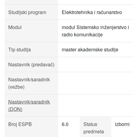
Studijski program
Elektrotehnika i računarstvo
Modul
modul Sistemsko inženjerstvo i
radio komunikacije
Tip studija
master akademske studije
Nastavnik (predavač)
Nastavnik/saradnik
(vežbe)
Nastavnik/saradnik
(DON)
Broj ESPB
6.0
Status
izborni
predmeta