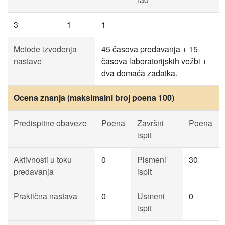
3
1
1
Metode izvođenja
45 časova predavanja + 15
nastave
časova laboratorijskih vežbi +
dva domaća zadatka.
Ocena znanja (maksimalni broj poena 100)
Predispitne obaveze
Poena
Završni
Poena
ispit
Aktivnosti u toku
0
Pismeni
30
predavanja
ispit
Praktična nastava
0
Usmeni
0
ispit