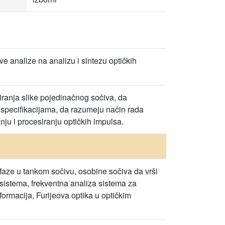
 analize na analizu i sintezu optičkih
iranja slike pojedinačnog sočiva, da
im specifikacijama, da razumeju način rada
ju i procesiranju optičkih impulsa.
a faze u tankom sočivu, osobine sočiva da vrši
 sistema, frekventna analiza sistema za
formacija, Furijeova optika u optičkim