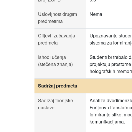
Uslovljnost drugim
Nema
predmetima
Ciljevi izučavanja
Upoznavanje studenat
predmeta
sistema za formiranje
Ishodi učenja
Studenti bi trebalo 
(stečena znanja)
projektuju prostorne
holografskih memorij
Sadržaj predmeta
Sadržaj teorijske
Analiza dvodimenzion
nastave
Furijeovu transforma
formiranje slike, mo
komunikacijama.