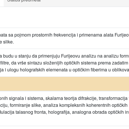
a sa pojmom prostornih frekvencija i primenama alata Furijeove
 slike.
da budu u stanju da primenjuju Furijeovu analizu na analizu form
 filtre, da vrše sintazu složenijih optičkih sistema prema zadat
a i ulogu holografskih elemenata u optičkim fiberima u oblikovan
ih signala i sistema, skalarna teorija difrakcije, transformacij
ciju, formiranje slike, analiza kompleksnih koherentnih optičkih
dulacija talasnog fronta, holografija, analogna obrada optičkih in