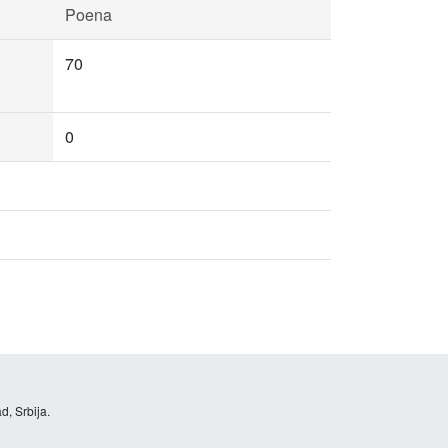
Poena
70
0
d, Srbija.