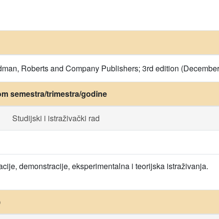
oodman, Roberts and Company Publishers; 3rd edition (December
om semestra/trimestra/godine
Studijski i istraživački rad
cije, demonstracije, eksperimentalna i teorijska istraživanja.
)