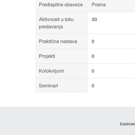
Predispitne obaveze
Poena
Aktivnosti u toku
30
predavanja
Praktična nastava
0
Projekti
0
Kolokvijumi
0
Seminari
0
Elektrote