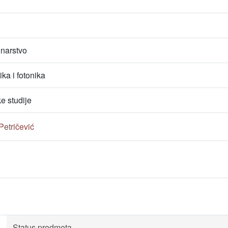
unarstvo
ka i fotonika
e studije
Petričević
Status predmeta