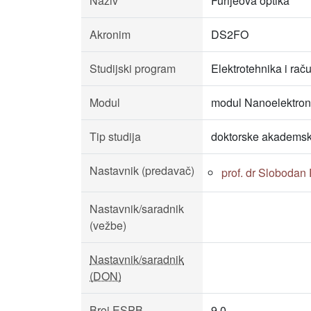
Naziv
Furijeova optika
Akronim
DS2FO
Studijski program
Elektrotehnika i rač
Modul
modul Nanoelektroni
Tip studija
doktorske akademsk
Nastavnik (predavač)
prof. dr Slobodan 
Nastavnik/saradnik
(vežbe)
Nastavnik/saradnik
(DON)
Broj ESPB
9.0