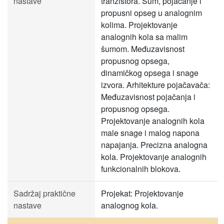
nastave
tranzistora. Šum, pojačanje i
propusni opseg u analognim
kolima. Projektovanje
analognih kola sa malim
šumom. Međuzavisnost
propusnog opsega,
dinamičkog opsega i snage
izvora. Arhitekture pojačavača:
Međuzavisnost pojačanja i
propusnog opsega.
Projektovanje analognih kola
male snage i malog napona
napajanja. Precizna analogna
kola. Projektovanje analognih
funkcionalnih blokova.
Sadržaj praktične
Projekat: Projektovanje
nastave
analognog kola.