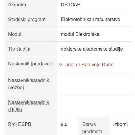
Akronim
DS1OAE
Studijski program
Elektrotehnika i računarstvo
Modul
modul Elektronika
Tip studija
doktorske akademske studije
Nastavnik (predavač)
prof. dr Radivoje Đurić
Nastavnik/saradnik
(vežbe)
Nastavnik/saradnik
(DON)
Broj ESPB
9.0
Status
izborni
predmeta