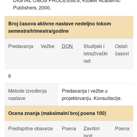
DIGITAL CMOS PROCESSES, Kluwer Academic
Publishers, 2000.
Broj časova aktivne nastave nedeljno tokom
semestra/trimestra/godine
Predavanja
Vežbe
DON
Studijski i
Ostali
istraživački
časovi
rad
6
Metode izvođenja
Predavanja i vežbe u
nastave
projektovanju. Konsultacije.
Ocena znanja (maksimalni broj poena 100)
Predispitne obaveze
Poena
Završni
Poena
ispit