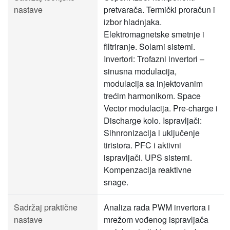
nastave
pretvarača. Termički proračun i
izbor hladnjaka.
Elektromagnetske smetnje i
filtriranje. Solarni sistemi.
Invertori: Trofazni invertori –
sinusna modulacija,
modulacija sa injektovanim
trećim harmonikom. Space
Vector modulacija. Pre-charge i
Discharge kolo. Ispravljači:
Sihnronizacija i uključenje
tiristora. PFC i aktivni
ispravljači. UPS sistemi.
Kompenzacija reaktivne
snage.
Sadržaj praktične
Analiza rada PWM invertora i
nastave
mrežom vođenog ispravljača