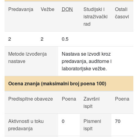
Predavanja
Vežbe
DON
Studijski i
Ostali
istraživački
časovi
rad
2
2
0.5
Metode izvođenja
Nastava se izvodi kroz
nastave
predavanja, auditorne i
laboratorijske vežbe.
Ocena znanja (maksimalni broj poena 100)
Predispitne obaveze
Poena
Završni
Poena
ispit
Aktivnosti u toku
0
Pismeni
70
predavanja
ispit