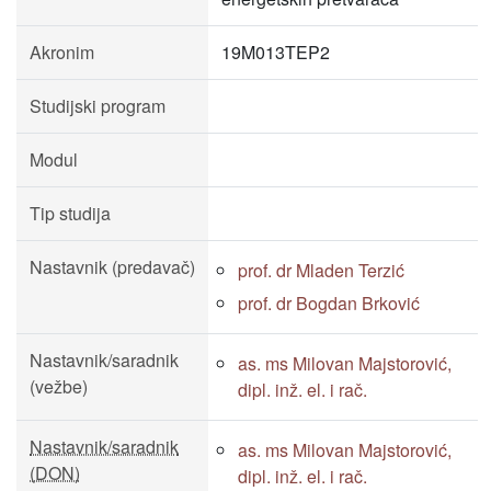
Akronim
19M013TEP2
Studijski program
Modul
Tip studija
Nastavnik (predavač)
prof. dr Mladen Terzić
prof. dr Bogdan Brković
Nastavnik/saradnik
as. ms Milovan Majstorović,
(vežbe)
dipl. inž. el. i rač.
Nastavnik/saradnik
as. ms Milovan Majstorović,
(DON)
dipl. inž. el. i rač.