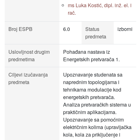
ms Luka Kostić, dipl. inž. el. i
rač.
Broj ESPB
6.0
Status
izborni
predmeta
Uslovljnost drugim
Pohađana nastava iz
predmetima
Energetskih pretvarača 1.
Ciljevi izučavanja
Upoznavanje studenata sa
predmeta
naprednim topologijama i
tehnikama modulacije kod
energetskih pretvarača.
Analiza pretvaračkih sistema u
praktičnim aplikacijama.
Upoznavanje sa pomoćnim
električnim kolima (upravljačka
kola, kola za priključenje i