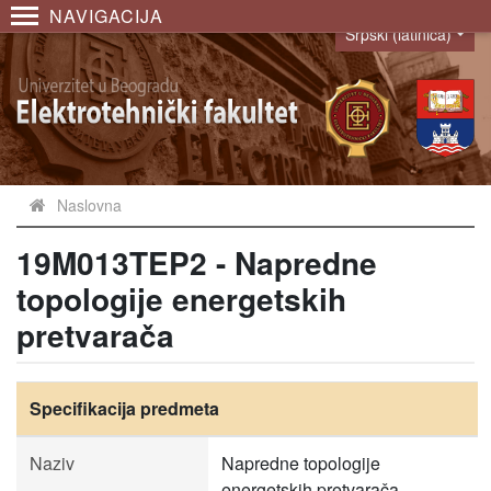
NAVIGACIJA
Srpski (latinica)
Language
Naslovna
19M013TEP2 - Napredne
topologije energetskih
pretvarača
Specifikacija predmeta
Naziv
Napredne topologije
energetskih pretvarača