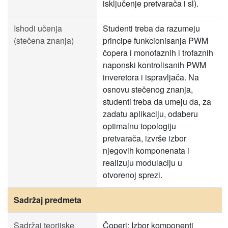
isključenje pretvarača i sl).
Ishodi učenja
Studenti treba da razumeju
(stečena znanja)
principe funkcionisanja PWM
čopera i monofaznih i trofaznih
naponski kontrolisanih PWM
inveretora i ispravljača. Na
osnovu stečenog znanja,
studenti treba da umeju da, za
zadatu aplikaciju, odaberu
optimalnu topologiju
pretvarača, izvrše izbor
njegovih komponenata i
realizuju modulaciju u
otvorenoj sprezi.
Sadržaj predmeta
Sadržaj teorijske
Čoperi: Izbor komponenti