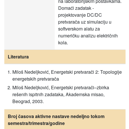
na laboratorijskim postavkama.
Domaći zadatak -
projektovanje DC/DC
pretvarača uz simulaciju u
softverskom alatu za
numeričku analizu električnih
kola.
Literatura
Miloš Nedeljković, Energetski pretvarači 2: Topologije
energetskih pretvarača
Miloš Nedeljković, Energetski pretvarači–zbirka
rešenih ispitnih zadataka, Akademska misao,
Beograd, 2003.
Broj časova aktivne nastave nedeljno tokom
semestra/trimestra/godine