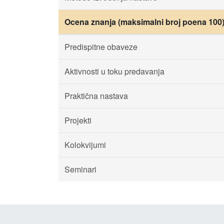
Ocena znanja (maksimalni broj poena 100
Predispitne obaveze
Aktivnosti u toku predavanja
Praktična nastava
Projekti
Kolokvijumi
Seminari