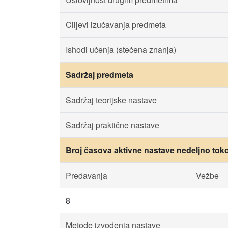
Ciljevi izučavanja predmeta
Ishodi učenja (stečena znanja)
Sadržaj predmeta
Sadržaj teorijske nastave
Sadržaj praktične nastave
Broj časova aktivne nastave nedeljno tok
Predavanja
Vežbe
8
Metode izvođenja nastave