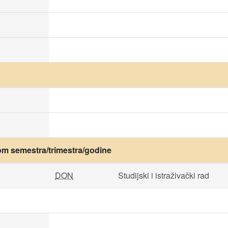
om semestra/trimestra/godine
DON
Studijski i istraživački rad