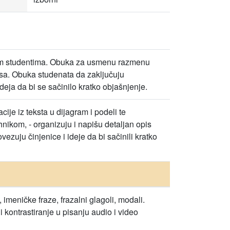
rugim studentima. Obuka za usmenu razmenu
esa. Obuka studenata da zaključuju
deja da bi se sačinilo kratko objašnjenje.
ije iz teksta u dijagram i podeli te
nikom, - organizuju i napišu detaljan opis
ezuju činjenice i ideje da bi sačinili kratko
 imeničke fraze, frazalni glagoli, modali.
 kontrastiranje u pisanju audio i video