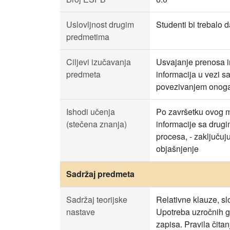
Uslovljnost drugim
Studenti bi trebalo 
predmetima
Ciljevi izučavanja
Usvajanje prenosa i
predmeta
informacija u vezi s
povezivanjem onoga š
Ishodi učenja
Po završetku ovog mo
(stečena znanja)
informacije sa drugi
procesa, - zaključuju
objašnjenje
Sadržaj predmeta
Sadržaj teorijske
Relativne klauze, slo
nastave
Upotreba uzročnih gl
zapisa. Pravila čita