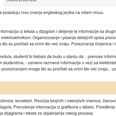
da poseduju nivo znanja engleskog jezika na višem nivou.
nformacija iz teksta u dijagram i deljenje te informacije sa d
a elektrotehnikom. Organizovanje i pisanje detaljnih opisa proc
to su pročitali sa onim što već znaju. Povezivanje činjenica i i
dula, studenti bi trebalo da budu u stanju da: - prenose informac
m studentima, - usmeno razmene informacije u vezi sa elektroteh
 povezivanjem onoga što su pročitali sa onim što već znaju, - pov
ženice, konektori. Revizija brojivih i nebrojivih imenica, članovi,
agola. Prenošenje informacija iz grafikona u tabelu. Poređenje i
nja dijagrama i teksta za objašnjenje nekog procesa.