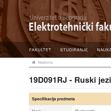
FAKULTET
STUDIRANJE
NAUK
Naslovna
19D091RJ - Ruski jez
Specifikacija predmeta