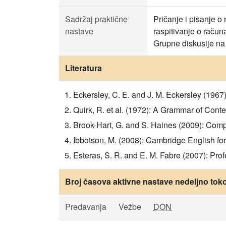
Sadržaj praktične
Pričanje i pisanje o
nastave
raspitivanje o račun
Grupne diskusije na 
Literatura
Eckersley, C. E. and J. M. Eckersley (19
Quirk, R. et al. (1972): A Grammar of Co
Brook-Hart, G. and S. Haines (2009): Com
Ibbotson, M. (2008): Cambridge English f
Esteras, S. R. and E. M. Fabre (2007): Pro
Broj časova aktivne nastave nedeljno tok
Predavanja
Vežbe
DON