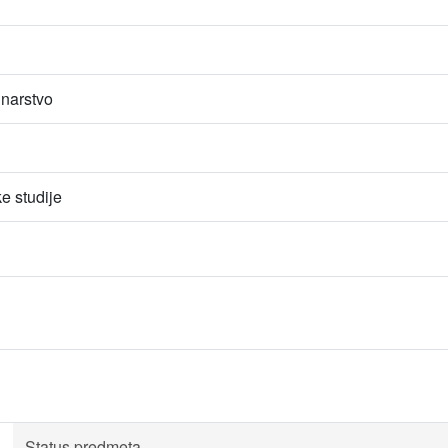
unarstvo
e studije
Status predmeta