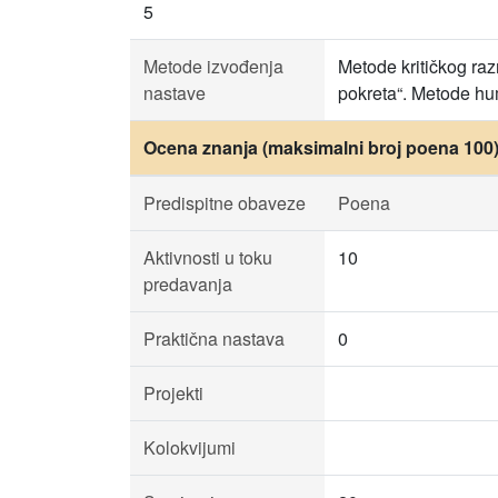
5
Metode izvođenja
Metode kritičkog raz
nastave
pokreta“. Metode hu
Ocena znanja (maksimalni broj poena 100
Predispitne obaveze
Poena
Aktivnosti u toku
10
predavanja
Praktična nastava
0
Projekti
Kolokvijumi