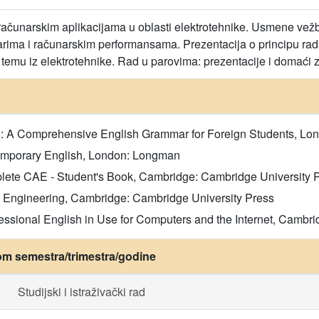
 računarskim aplikacijama u oblasti elektrotehnike. Usmene vežbe:
arima i računarskim performansama. Prezentacija o principu rad
temu iz elektrotehnike. Rad u parovima: prezentacije i domaći 
67): A Comprehensive English Grammar for Foreign Students, L
ntemporary English, London: Longman
plete CAE - Student's Book, Cambridge: Cambridge University 
or Engineering, Cambridge: Cambridge University Press
fessional English in Use for Computers and the Internet, Cambr
om semestra/trimestra/godine
Studijski i istraživački rad