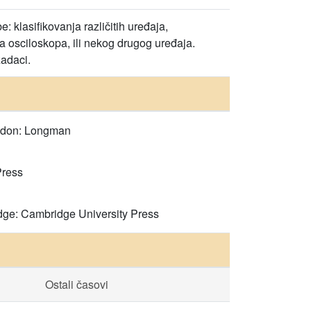
 klasifikovanja različitih uređaja,
a osciloskopa, ili nekog drugog uređaja.
zadaci.
ondon: Longman
Press
idge: Cambridge University Press
Ostali časovi