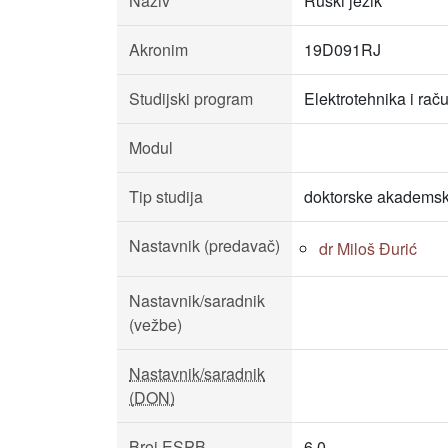
Naziv
Ruski jezik
Akronim
19D091RJ
Studijski program
Elektrotehnika i rač
Modul
Tip studija
doktorske akademsk
Nastavnik (predavač)
dr Miloš Đurić
Nastavnik/saradnik
(vežbe)
Nastavnik/saradnik
(DON)
Broj ESPB
6.0