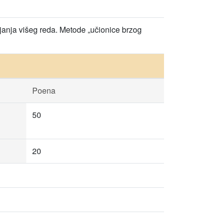
ljanja višeg reda. Metode „učionice brzog
Poena
50
20