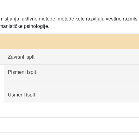
mišljanja, aktivne metode, metode koje razvijaju veštine razmiš
manističke psihologije.
)
Završni ispit
Pismeni ispit
Usmeni ispit