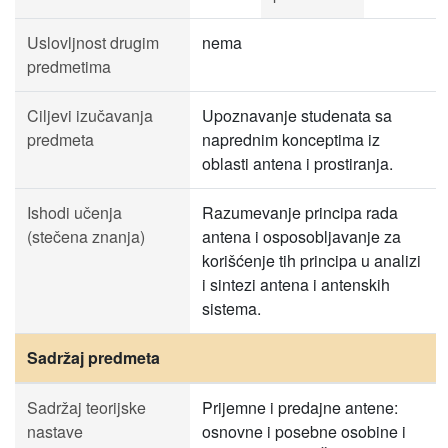
Uslovljnost drugim
nema
predmetima
Ciljevi izučavanja
Upoznavanje studenata sa
predmeta
naprednim konceptima iz
oblasti antena i prostiranja.
Ishodi učenja
Razumevanje principa rada
(stečena znanja)
antena i osposobljavanje za
korišćenje tih principa u analizi
i sintezi antena i antenskih
sistema.
Sadržaj predmeta
Sadržaj teorijske
Prijemne i predajne antene:
nastave
osnovne i posebne osobine i