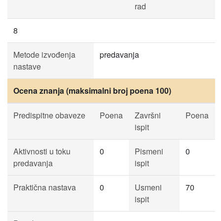
rad
8
Metode izvođenja
predavanja
nastave
Ocena znanja (maksimalni broj poena 100)
Predispitne obaveze
Poena
Završni
Poena
ispit
Aktivnosti u toku
0
Pismeni
0
predavanja
ispit
Praktična nastava
0
Usmeni
70
ispit