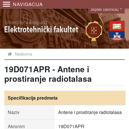
NAVIGACIJA
Srpski (latinica)
Language
Naslovna
19D071APR - Antene i
prostiranje radiotalasa
Specifikacija predmeta
Naziv
Antene i prostiranje radiotalasa
Akronim
19D071APR