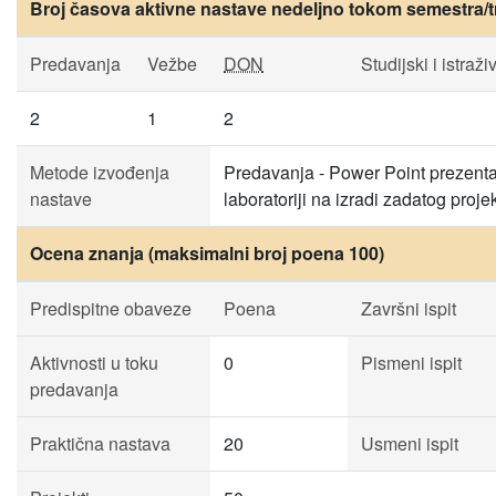
Broj časova aktivne nastave nedeljno tokom semestra/t
Predavanja
Vežbe
DON
Studijski i istraži
2
1
2
Metode izvođenja
Predavanja - Power Point prezentac
nastave
laboratoriji na izradi zadatog proje
Ocena znanja (maksimalni broj poena 100)
Predispitne obaveze
Poena
Završni ispit
Aktivnosti u toku
0
Pismeni ispit
predavanja
Praktična nastava
20
Usmeni ispit