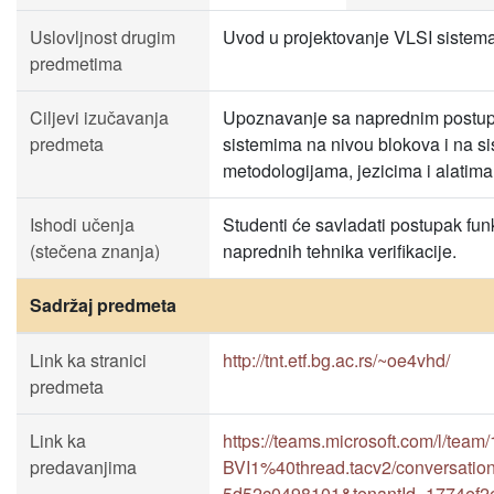
Uslovljnost drugim
Uvod u projektovanje VLSI sistem
predmetima
Ciljevi izučavanja
Upoznavanje sa naprednim postupci
predmeta
sistemima na nivou blokova i na 
metodologijama, jezicima i alatima 
Ishodi učenja
Studenti će savladati postupak fun
(stečena znanja)
naprednih tehnika verifikacije.
Sadržaj predmeta
Link ka stranici
http://tnt.etf.bg.ac.rs/~oe4vhd/
predmeta
Link ka
https://teams.microsoft.com/l
predavanjima
BVI1%40thread.tacv2/conversati
5d52c0498101&tenantId=1774ef2