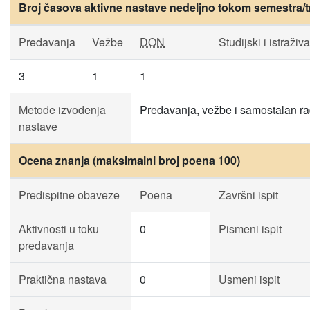
Broj časova aktivne nastave nedeljno tokom semestra/t
Predavanja
Vežbe
DON
Studijski i istraživ
3
1
1
Metode izvođenja
Predavanja, vežbe i samostalan ra
nastave
Ocena znanja (maksimalni broj poena 100)
Predispitne obaveze
Poena
Završni ispit
Aktivnosti u toku
0
Pismeni ispit
predavanja
Praktična nastava
0
Usmeni ispit