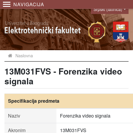
NAVIGACIJA
Srpski (latinica)
Language
Naslovna
13M031FVS - Forenzika video
signala
Specifikacija predmeta
Naziv
Forenzika video signala
Akronim
13M031FVS