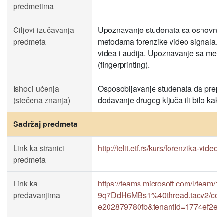
predmetima
Ciljevi izučavanja
Upoznavanje studenata sa osnovnim
predmeta
metodama forenzike video signala.
videa i audija. Upoznavanje sa me
(fingerprinting).
Ishodi učenja
Osposobljavanje studenata da pre
(stečena znanja)
dodavanje drugog ključa ili bilo k
Sadržaj predmeta
Link ka stranici
http://telit.etf.rs/kurs/forenzika-vide
predmeta
Link ka
https://teams.microsoft.com/l
predavanjima
9q7DdH6MBs1%40thread.tacv2/co
e202879780fb&tenantId=1774ef2