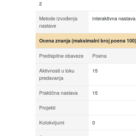
2
Metode izvođenja
interaktivna nastava
nastave
Ocena znanja (maksimalni broj poena 100
Predispitne obaveze
Poena
Aktivnosti u toku
15
predavanja
Praktična nastava
15
Projekti
Kolokvijumi
0