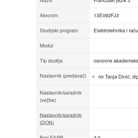
Naziv
Francuski jezik 3
Akronim
13E092FJ3
Studijski program
Elektrotehnika i rač
Modul
Tip studija
osnovne akademske 
Nastavnik (predavač)
mr Tanja Dinić, dip
Nastavnik/saradnik
(vežbe)
Nastavnik/saradnik
(DON)
Broj ESPB
3.0