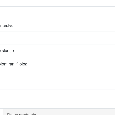
unarstvo
studije
lomirani filolog
Status predmeta