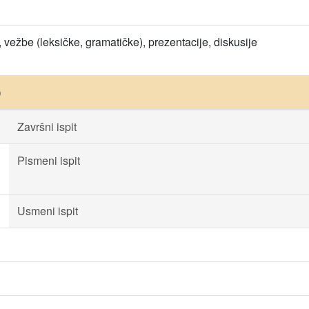
, vežbe (leksičke, gramatičke), prezentacije, diskusije
)
Završni ispit
Pismeni ispit
Usmeni ispit