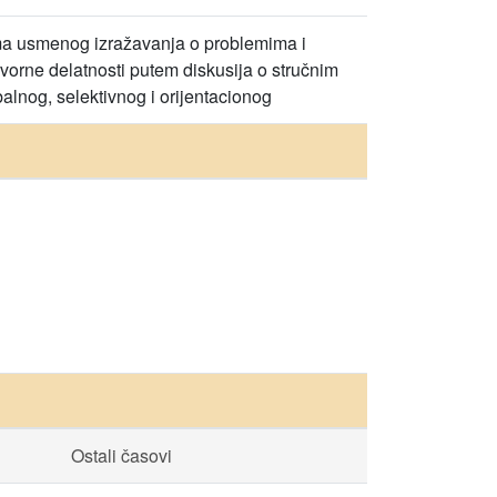
ama usmenog izražavanja o problemima i
 govorne delatnosti putem diskusija o stručnim
alnog, selektivnog i orijentacionog
Ostali časovi