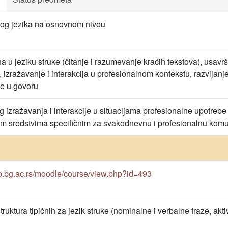
kog jezika na osnovnom nivou
ina u jeziku struke (čitanje i razumevanje kraćih tekstova), usa
 izražavanje i interakcija u profesionalnom kontekstu, razvijan
ke u govoru
zražavanja i interakcije u situacijama profesionalne upotrebe j
im sredstvima specifičnim za svakodnevnu i profesionalnu komun
cub.bg.ac.rs/moodle/course/view.php?id=493
uktura tipičnih za jezik struke (nominalne i verbalne fraze, aktiv