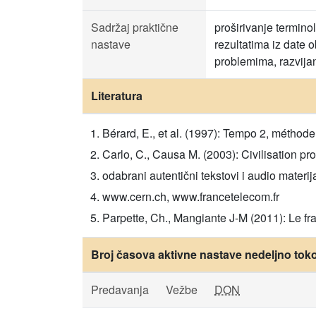
Sadržaj praktične
proširivanje termin
nastave
rezultatima iz date o
problemima, razvijan
Literatura
Bérard, E., et al. (1997): Tempo 2, méthode 
Carlo, C., Causa M. (2003): Civilisation pr
odabrani autentični tekstovi i audio materija
www.cern.ch, www.francetelecom.fr
Parpette, Ch., Mangiante J-M (2011): Le fra
Broj časova aktivne nastave nedeljno tok
Predavanja
Vežbe
DON