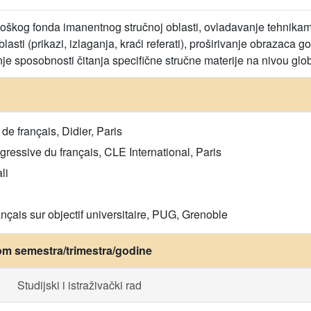
ološkog fonda imanentnog stručnoj oblasti, ovladavanje tehnik
blasti (prikazi, izlaganja, kraći referati), proširivanje obrazaca
je sposobnosti čitanja specifične stručne materije na nivou glob
de français, Didier, Paris
ogressive du français, CLE International, Paris
li
nçais sur objectif universitaire, PUG, Grenoble
om semestra/trimestra/godine
Studijski i istraživački rad