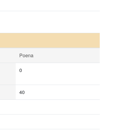
Poena
0
40