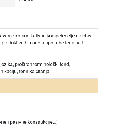
vršavanje komunikativne kompetencije u oblasti
je produktivnih modela upotrebe termina i
ezika, proširen terminološki fond,
ikaciju, tehnike čitanja
ne i pasivne konstrukcije...)