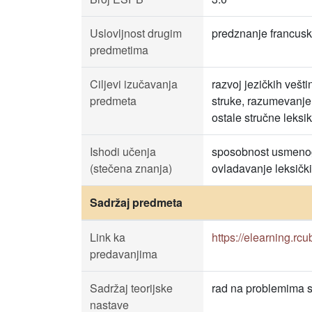
Uslovljnost drugim
predznanje francus
predmetima
Ciljevi izučavanja
razvoj jezičkih vešt
predmeta
struke, razumevanje,
ostale stručne leksi
Ishodi učenja
sposobnost usmenog i
(stečena znanja)
ovladavanje leksičk
Sadržaj predmeta
Link ka
https://elearning.r
predavanjima
Sadržaj teorijske
rad na problemima str
nastave