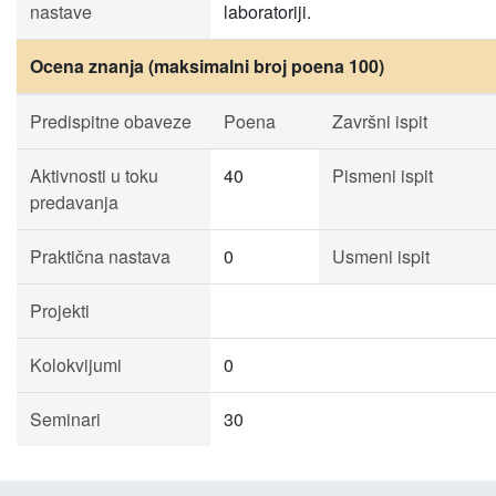
nastave
laboratoriji.
Ocena znanja (maksimalni broj poena 100)
Predispitne obaveze
Poena
Završni ispit
Aktivnosti u toku
40
Pismeni ispit
predavanja
Praktična nastava
0
Usmeni ispit
Projekti
Kolokvijumi
0
Seminari
30