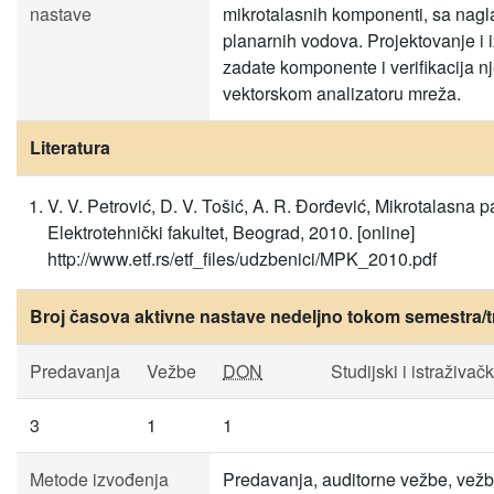
nastave
mikrotalasnih komponenti, sa nag
planarnih vodova. Projektovanje i i
zadate komponente i verifikacija 
vektorskom analizatoru mreža.
Literatura
V. V. Petrović, D. V. Tošić, A. R. Đorđević, Mikrotalasna 
Elektrotehnički fakultet, Beograd, 2010. [online]
http://www.etf.rs/etf_files/udzbenici/MPK_2010.pdf
Broj časova aktivne nastave nedeljno tokom semestra/t
Predavanja
Vežbe
DON
Studijski i istraživačk
3
1
1
Metode izvođenja
Predavanja, auditorne vežbe, vežb