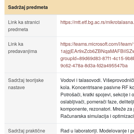
Sadržaj predmeta
Link ka stranici
https://mtt.etf.bg.ac.rs/mikrotalasn
predmeta
Link ka
https://teams.microsoft.com/l/te
predavanjima
1ajgjEAr9xZcb6ZBNqaMAFBilSZw3
groupId=89d69d83-87f1-4c15-9b8
9c62-478a-8d3a-fd2a495547ba
Sadržaj teorijske
Vodovi i talasovodi. Višeprovodnič
nastave
kola. Koncentrisane pasivne RF 
Potrošači, kratki spojevi, sekcije 
oslabljivači, pomerači faze, delitel
komponente, rezonatori. Mreže za pr
Računarska simulacija i optimizaci
Sadržaj praktične
Rad u laboratoriji. Modelovanje i 