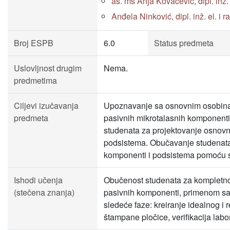
as. ms Anja Kovačević, dipl. inž. e
Anđela Ninković, dipl. inž. el. i ra
Broj ESPB
6.0
Status predmeta
Uslovljnost drugim
Nema.
predmetima
Ciljevi izučavanja
Upoznavanje sa osnovnim osobina
predmeta
pasivnih mikrotalasnih komponenti
studenata za projektovanje osnovn
podsistema. Obučavanje studenata 
komponenti i podsistema pomoću 
Ishodi učenja
Obučenost studenata za kompletno
(stečena znanja)
pasivnih komponenti, primenom s
sledeće faze: kreiranje idealnog i 
štampane pločice, verifikacija labo