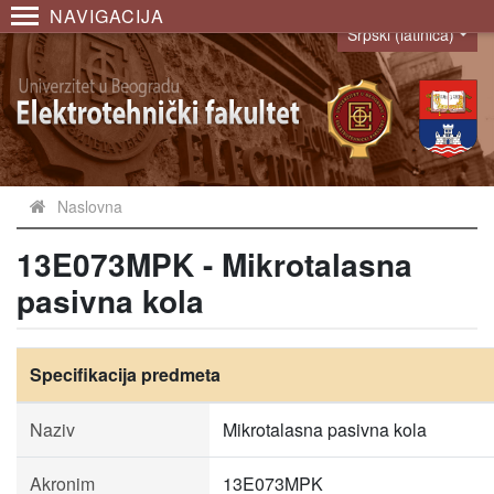
NAVIGACIJA
Srpski (latinica)
Language
Naslovna
13E073MPK - Mikrotalasna
pasivna kola
Specifikacija predmeta
Naziv
Mikrotalasna pasivna kola
Akronim
13E073MPK