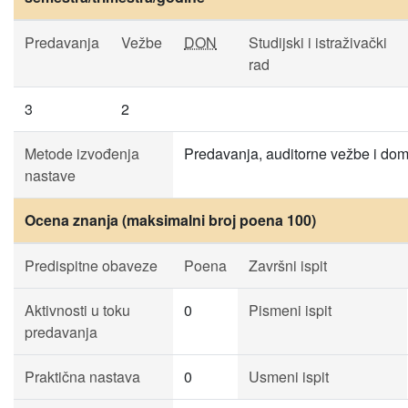
Predavanja
Vežbe
DON
Studijski i istraživački
rad
3
2
Metode izvođenja
Predavanja, auditorne vežbe i dom
nastave
Ocena znanja (maksimalni broj poena 100)
Predispitne obaveze
Poena
Završni ispit
Aktivnosti u toku
0
Pismeni ispit
predavanja
Praktična nastava
0
Usmeni ispit