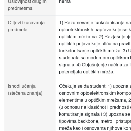
Uslovljnost drugim
nema
predmetima
Ciljevi izučavanja
1) Razumevanje funkcionisanja n
predmeta
optoelektronskih naprava koje se k
optičkim mrežama. 2) Razjašnjenje
optičkih pojava koje utiču na pravi
funkcionisanje optičkih mreža. 3)
studenata sa modernom optičkom 
signala. 4) Objašnjenje načina za 
potencijala optičkih mreža.
Ishodi učenja
Očekuje se da student: 1) upozna 
(stečena znanja)
osnovnim optoelektronskim kompo
elementima u optičkim mrežama, 2)
(u odnosu na klasično) i prednosti
komutiranja signala i 3) upozna se
tipovima backbone, metro i pristupn
mreža kao i osnovama njihove kons