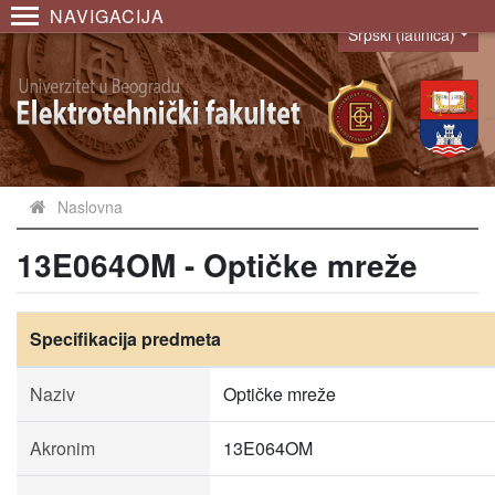
NAVIGACIJA
Srpski (latinica)
Language
Naslovna
13E064OM - Optičke mreže
Specifikacija predmeta
Naziv
Optičke mreže
Akronim
13E064OM