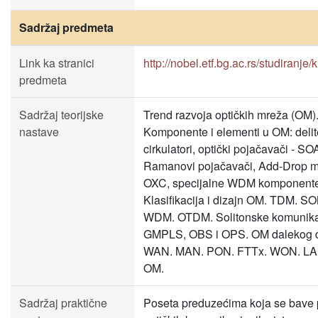
Sadržaj predmeta
Link ka stranici
http://nobel.etf.bg.ac.rs/studiranje
predmeta
Sadržaj teorijske
Trend razvoja optičkih mreža (OM)
nastave
Komponente i elementi u OM: delitel
cirkulatori, optički pojačavači - S
Ramanovi pojačavači, Add-Drop mu
OXC, specijalne WDM komponente
Klasifikacija i dizajn OM. TDM. 
WDM. OTDM. Solitonske komunika
GMPLS, OBS i OPS. OM dalekog 
WAN. MAN. PON. FTTx. WON. LAN
OM.
Sadržaj praktične
Poseta preduzećima koja se bave