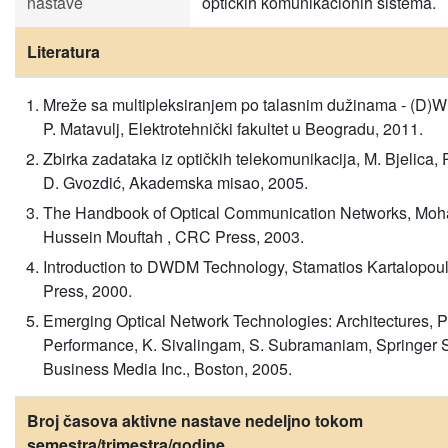
nastave
optičkih komunikacionih sistema.
Literatura
Mreže sa multipleksiranjem po talasnim dužinama - (D)W
P. Matavulj, Elektrotehnički fakultet u Beogradu, 2011.
Zbirka zadataka iz optičkih telekomunikacija, M. Bjelica, P
D. Gvozdić, Akademska misao, 2005.
The Handbook of Optical Communication Networks, Moh
Hussein Mouftah , CRC Press, 2003.
Introduction to DWDM Technology, Stamatios Kartalopou
Press, 2000.
Emerging Optical Network Technologies: Architectures, P
Performance, K. Sivalingam, S. Subramaniam, Springer 
Business Media Inc., Boston, 2005.
Broj časova aktivne nastave nedeljno tokom
semestra/trimestra/godine