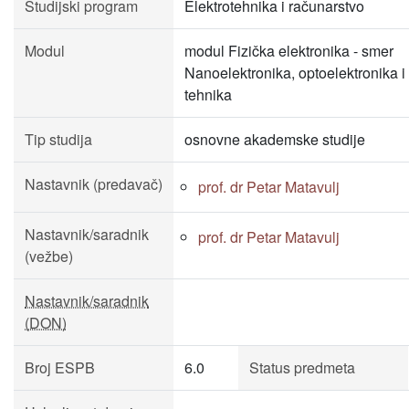
Studijski program
Elektrotehnika i računarstvo
Modul
modul Fizička elektronika - smer
Nanoelektronika, optoelektronika i
tehnika
Tip studija
osnovne akademske studije
Nastavnik (predavač)
prof. dr Petar Matavulj
Nastavnik/saradnik
prof. dr Petar Matavulj
(vežbe)
Nastavnik/saradnik
(DON)
Broj ESPB
6.0
Status predmeta