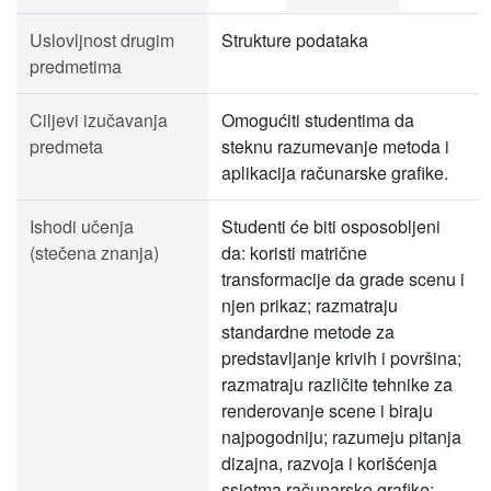
Uslovljnost drugim
Strukture podataka
predmetima
Ciljevi izučavanja
Omogućiti studentima da
predmeta
steknu razumevanje metoda i
aplikacija računarske grafike.
Ishodi učenja
Studenti će biti osposobljeni
(stečena znanja)
da: koristi matrične
transformacije da grade scenu i
njen prikaz; razmatraju
standardne metode za
predstavljanje krivih i površina;
razmatraju različite tehnike za
renderovanje scene i biraju
najpogodniju; razumeju pitanja
dizajna, razvoja i korišćenja
ssietma računarske grafike;