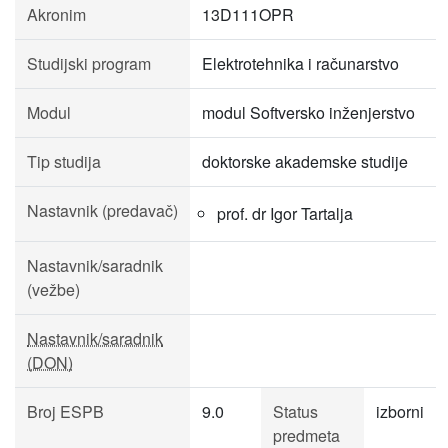
Akronim
13D111OPR
Studijski program
Elektrotehnika i računarstvo
Modul
modul Softversko inženjerstvo
Tip studija
doktorske akademske studije
Nastavnik (predavač)
prof. dr Igor Tartalja
Nastavnik/saradnik
(vežbe)
Nastavnik/saradnik
(DON)
Broj ESPB
9.0
Status
izborni
predmeta