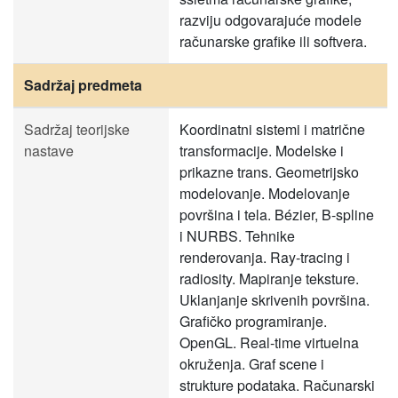
razviju odgovarajuće modele
računarske grafike ili softvera.
Sadržaj predmeta
Sadržaj teorijske
Koordinatni sistemi i matrične
nastave
transformacije. Modelske i
prikazne trans. Geometrijsko
modelovanje. Modelovanje
površina i tela. Bézier, B-spline
i NURBS. Tehnike
renderovanja. Ray-tracing i
radiosity. Mapiranje teksture.
Uklanjanje skrivenih površina.
Grafičko programiranje.
OpenGL. Real-time virtuelna
okruženja. Graf scene i
strukture podataka. Računarski