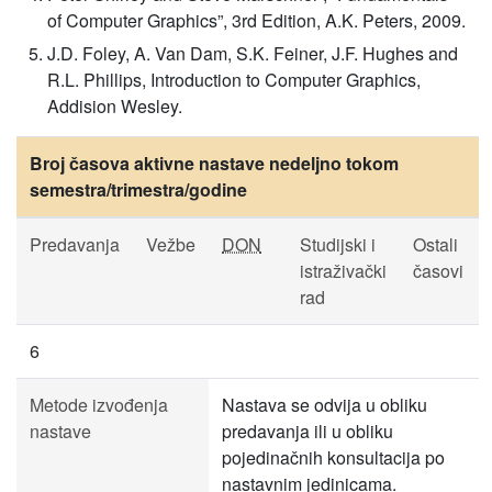
of Computer Graphics”, 3rd Edition, A.K. Peters, 2009.
J.D. Foley, A. Van Dam, S.K. Feiner, J.F. Hughes and
R.L. Phillips, Introduction to Computer Graphics,
Addision Wesley.
Broj časova aktivne nastave nedeljno tokom
semestra/trimestra/godine
Predavanja
Vežbe
DON
Studijski i
Ostali
istraživački
časovi
rad
6
Metode izvođenja
Nastava se odvija u obliku
nastave
predavanja ili u obliku
pojedinačnih konsultacija po
nastavnim jedinicama.