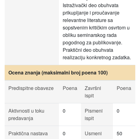
Istraživački deo obuhvata
prikupljanje i proučavanje
relevantne literature sa
sopstvenim kritičkim osvrtom u
obliku seminarskog rada
pogodnog za publikovanje.
Praktični deo obuhvata
realizaciju konkretnog zadatka.
Ocena znanja (maksimalni broj poena 100)
Predispitne obaveze
Poena
Završni
Poena
ispit
Aktivnosti u toku
0
Pismeni
0
predavanja
ispit
Praktična nastava
0
Usmeni
50