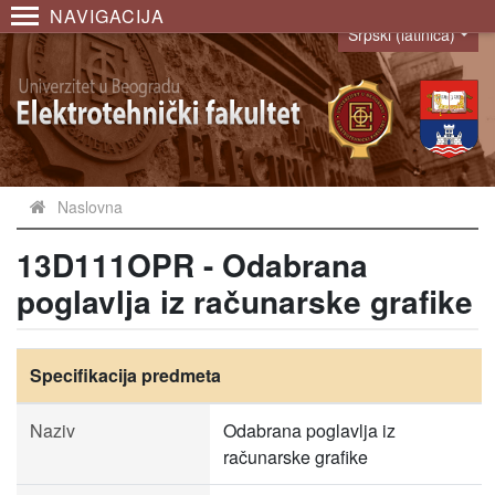
NAVIGACIJA
Srpski (latinica)
Language
Naslovna
13D111OPR - Odabrana
poglavlja iz računarske grafike
Specifikacija predmeta
Naziv
Odabrana poglavlja iz
računarske grafike