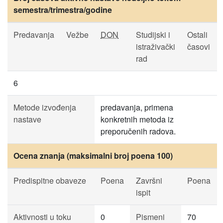
semestra/trimestra/godine
Predavanja
Vežbe
DON
Studijski i
Ostali
istraživački
časovi
rad
6
Metode izvođenja
predavanja, primena
nastave
konkretnih metoda iz
preporučenih radova.
Ocena znanja (maksimalni broj poena 100)
Predispitne obaveze
Poena
Završni
Poena
ispit
Aktivnosti u toku
0
Pismeni
70