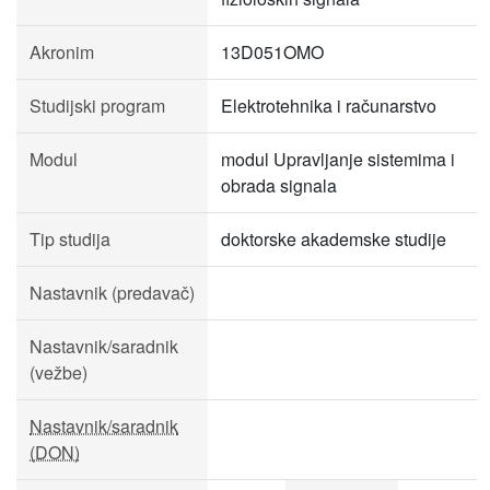
Akronim
13D051OMO
Studijski program
Elektrotehnika i računarstvo
Modul
modul Upravljanje sistemima i
obrada signala
Tip studija
doktorske akademske studije
Nastavnik (predavač)
Nastavnik/saradnik
(vežbe)
Nastavnik/saradnik
(DON)