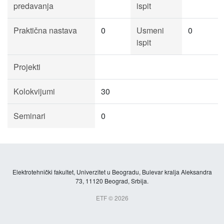
predavanja
ispit
Praktična nastava
0
Usmeni
0
ispit
Projekti
Kolokvijumi
30
Seminari
0
Elektrotehnički fakultet, Univerzitet u Beogradu, Bulevar kralja Aleksandra
73, 11120 Beograd, Srbija.
ETF © 2026