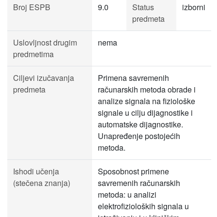
Broj ESPB
9.0
Status
izborni
predmeta
Uslovljnost drugim
nema
predmetima
Ciljevi izučavanja
Primena savremenih
predmeta
računarskih metoda obrade i
analize signala na fiziološke
signale u cilju dijagnostike i
automatske dijagnostike.
Unapređenje postojećih
metoda.
Ishodi učenja
Sposobnost primene
(stečena znanja)
savremenih računarskih
metoda: u analizi
elektrofizioloških signala u