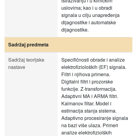
istraživanju i u kliničkim
uslovima; kao i u obradi
signala u cilju unapređenja
dijagnostike i automatske
dijagnostike.
Sadržaj predmeta
Sadržaj teorijske
Specifičnosti obrade i analize
nastave
elektrofizioloških (EF) signala.
Filtri i njihova primena.
Digitalni filtri i prozorske
funkcije. Z-transformacija.
Adaptivni MA i ARMA filtri.
Kalmanov filtar. Model i
estimacija stanja sistema.
Adaptivno procesiranje signala
na bazi više ulaza. Primeri
analize elektrofiziolških