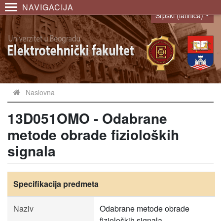
NAVIGACIJA
Srpski (latinica)
Language
Naslovna
13D051OMO - Odabrane
metode obrade fizioloških
signala
Specifikacija predmeta
Naziv
Odabrane metode obrade
fizioloških signala