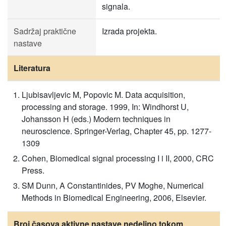
signala.
Sadržaj praktične
Izrada projekta.
nastave
Literatura
Ljubisavljevic M, Popovic M. Data acquisition,
processing and storage. 1999, In: Windhorst U,
Johansson H (eds.) Modern techniques in
neuroscience. Springer-Verlag, Chapter 45, pp. 1277-
1309
Cohen, Biomedical signal processing I i II, 2000, CRC
Press.
SM Dunn, A Constantinides, PV Moghe, Numerical
Methods in Biomedical Engineering, 2006, Elsevier.
Broj časova aktivne nastave nedeljno tokom