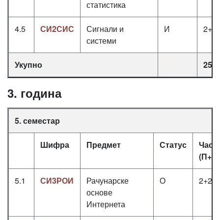
статистика
4.5
СИ2СИС
Сигнали и
И
2+2
системи
Укупно
25
3. година
5. семестар
Шифра
Предмет
Статус
Часо
(П+В
5.1
СИ3РОИ
Рачунарске
О
2+2+
основе
Интернета