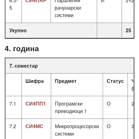
6.3-
СИ4ПАР
Паралелни
И
2+2+
5
рачунарски
системи
Укупно
25
4. година
7. семестар
Шифра
Предмет
Статус
Ча
(П
7.1
СИ4ПП1
Програмски
О
2+
преводиоци 1
7.2
СИ4МС
Микропроцесорски
О
2+
системи