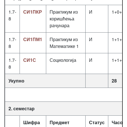
1.7-
СИ1ПКР
Практикум из
И
1+0+1
8
коришћења
рачунара
1.7-
СИ1ПМ1
Практикум из
И
1+1+0
8
Математике 1
1.7-
СИ1С
Социологија
И
1+1+0
8
Укупно
28
2. семестар
Шифра
Предмет
Статус
Часов