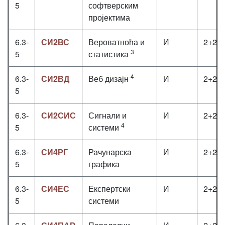
5
софтверским
пројектима
6.3-
СИ2ВС
Вероватноћа и
И
2+2+
3
5
статистика
4
6.3-
СИ2ВД
Веб дизајн
И
2+2+
5
6.3-
СИ2СИС
Сигнали и
И
2+2+
4
5
системи
6.3-
СИ4РГ
Рачунарска
И
2+2+
5
графика
6.3-
СИ4ЕС
Експертски
И
2+2+
5
системи