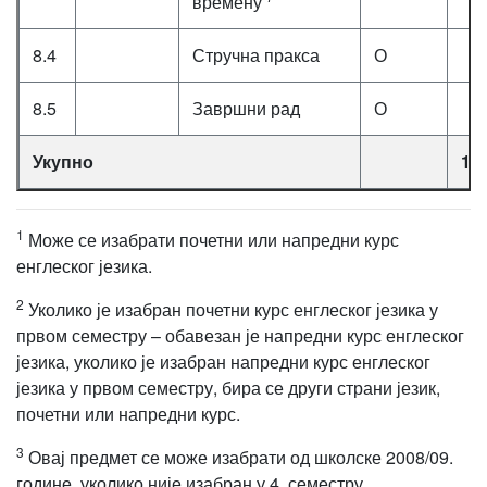
времену
8.4
Стручна пракса
О
8.5
Завршни рад
О
Укупно
15
1
Може се изабрати почетни или напредни курс
енглеског језика.
2
Уколико је изабран почетни курс енглеског језика у
првом семестру – обавезан је напредни курс енглеског
језика, уколико је изабран напредни курс енглеског
језика у првом семестру, бира се други страни језик,
почетни или напредни курс.
3
Овај предмет се може изабрати од школске 2008/09.
године, уколико није изабран у 4. семестру.