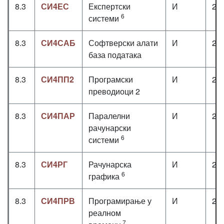
8.3
СИ4ЕС
Експертски
И
2+
6
системи
8.3
СИ4САБ
Софтверски алати
И
2+
база података
8.3
СИ4ПП2
Програмски
И
2+
преводиоци 2
8.3
СИ4ПАР
Паралелни
И
2+
рачунарски
6
системи
8.3
СИ4РГ
Рачунарска
И
2+
6
графика
8.3
СИ4ПРВ
Програмирање у
И
2+
реалном
7