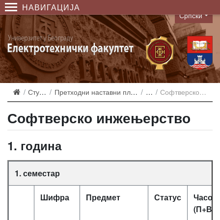
НАВИГАЦИЈА
Српски
Language
Студирање
Претходни наставни планови и еквиваленције
2006
Софтверско инжењерство
Софтверско инжењерство
1. година
1. семестар
Шифра
Предмет
Статус
Часов
(П+В+Л