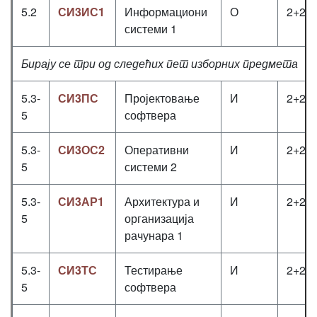
5.2
СИ3ИС1
Информациони
О
2+2+
системи 1
Бирају се три од следећих пет изборних предмета
5.3-
СИ3ПС
Пројектовање
И
2+2+
5
софтвера
5.3-
СИ3ОС2
Оперативни
И
2+2+
5
системи 2
5.3-
СИ3АР1
Архитектура и
И
2+2+
5
организација
рачунара 1
5.3-
СИ3ТС
Тестирање
И
2+2+
5
софтвера