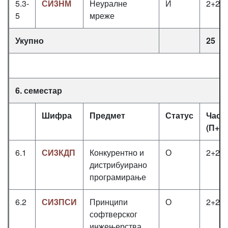
5.3-
СИ3НМ
Неуралне
И
2+2+
5
мреже
Укупно
25
6. семестар
Шифра
Предмет
Статус
Часо
(П+В
6.1
СИ3КДП
Конкурентно и
О
2+2+
дистрибуирано
програмирање
6.2
СИ3ПСИ
Принципи
О
2+2+
софтверског
инжењерства