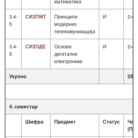
математика
3.4-
СИ2ПМТ
Принципи
И
2+2
5
модерних
телекомуникација
3.4-
СИ2ОДЕ
Основи
И
2+2
5
дигиталне
електронике
Укупно
25
4. семестар
Шифра
Предмет
Статус
Час
(П+