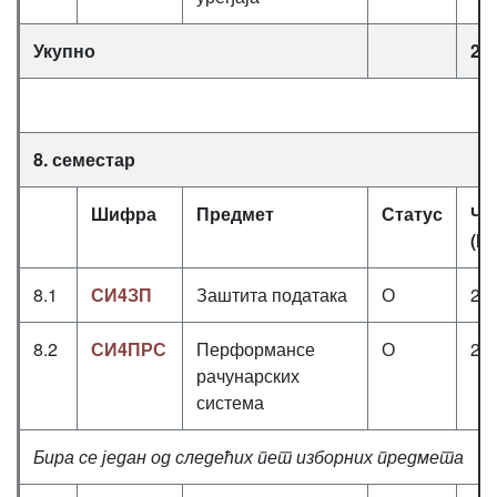
Укупно
25
8. семестар
Шифра
Предмет
Статус
Ча
(П
8.1
СИ4ЗП
Заштита података
О
2+
8.2
СИ4ПРС
Перформансе
О
2+
рачунарских
система
Бира се један од следећих пет изборних предмета