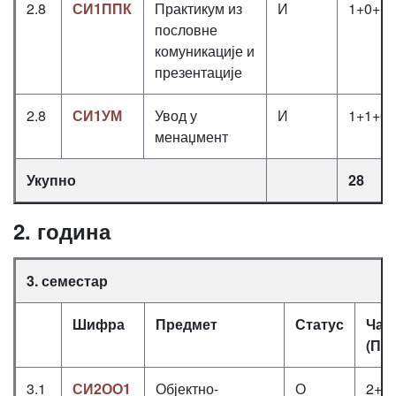
2.8
СИ1ППК
Практикум из
И
1+0+1
пословне
комуникације и
презентације
2.8
СИ1УМ
Увод у
И
1+1+0
менаџмент
Укупно
28
2. година
3. семестар
Шифра
Предмет
Статус
Час
(П+
3.1
СИ2ОО1
Објектно-
О
2+2