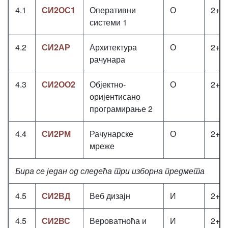
4.1
СИ2ОС1
Оперативни
О
2+2
системи 1
4.2
СИ2АР
Архитектура
О
2+2
рачунара
4.3
СИ2ОО2
Објектно-
О
2+2
оријентисано
програмирање 2
4.4
СИ2РМ
Рачунарске
О
2+2
мреже
Бира се један од следећа три изборна предмета
4.5
СИ2ВД
Веб дизајн
И
2+2
4.5
СИ2ВС
Вероватноћа и
И
2+2