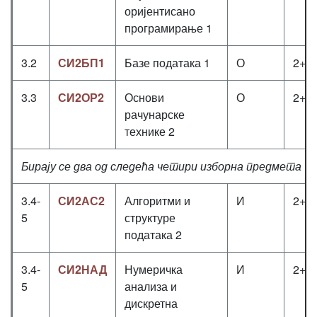
оријентисано
програмирање 1
3.2
СИ2БП1
Базе података 1
О
2+2
3.3
СИ2ОР2
Основи
О
2+2
рачунарске
технике 2
Бирају се два од следећа четири изборна предмета
3.4-
СИ2АС2
Алгоритми и
И
2+2
5
структуре
података 2
3.4-
СИ2НАД
Нумеричка
И
2+2
5
анализа и
дискретна