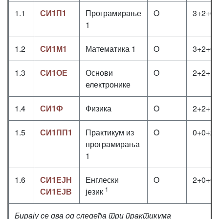
1.1
СИ1П1
Програмирање
O
3+2+0
1
1.2
СИ1М1
Математика 1
O
3+2+0
1.3
СИ1ОЕ
Основи
O
2+2+1
електронике
1.4
СИ1Ф
Физика
O
2+2+1
1.5
СИ1ПП1
Практикум из
O
0+0+2
програмирања
1
1.6
СИ1ЕЈН
Енглески
O
2+0+0
1
СИ1ЕЈВ
језик
Бирају се два oд следећа три практикума