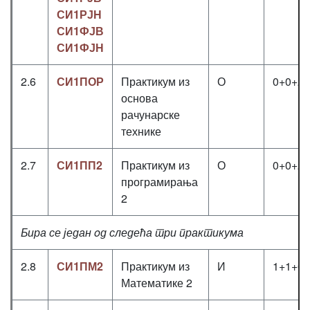
СИ1РЈН
СИ1ФЈВ
СИ1ФЈН
2.6
СИ1ПОР
Практикум из
О
0+0+2
основа
рачунарске
технике
2.7
СИ1ПП2
Практикум из
О
0+0+2
програмирања
2
Бира се један oд следећа три практикума
2.8
СИ1ПМ2
Практикум из
И
1+1+0
Математике 2