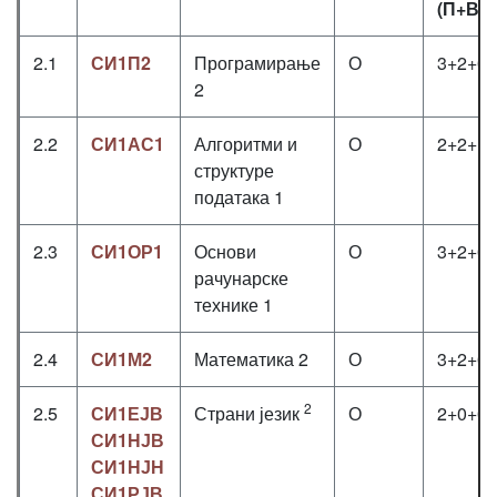
(П+В+Л
2.1
СИ1П2
Програмирање
О
3+2+0
2
2.2
СИ1АС1
Алгоритми и
О
2+2+1
структуре
података 1
2.3
СИ1ОР1
Основи
О
3+2+0
рачунарске
технике 1
2.4
СИ1М2
Математика 2
О
3+2+0
2
2.5
СИ1ЕЈВ
Страни језик
О
2+0+0
СИ1НЈВ
СИ1НЈН
СИ1РЈВ