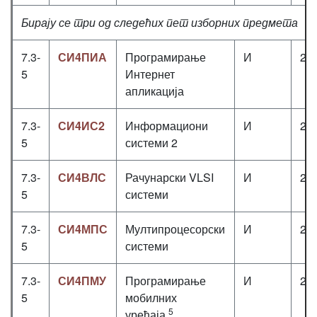
Бирају се три од следећих пет изборних предмета
7.3-
СИ4ПИА
Програмирање
И
2+
5
Интернет
апликација
7.3-
СИ4ИС2
Информациони
И
2+
5
системи 2
7.3-
СИ4ВЛС
Рачунарски VLSI
И
2+
5
системи
7.3-
СИ4МПС
Мултипроцесорски
И
2+
5
системи
7.3-
СИ4ПМУ
Програмирање
И
2+
5
мобилних
5
уређаја