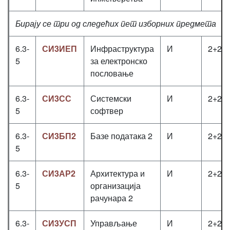
Бирају се три од следећих пет изборних предмета
6.3-
СИ3ИЕП
Инфраструктура
И
2+2+
5
за електронско
пословање
6.3-
СИ3СС
Системски
И
2+2+
5
софтвер
6.3-
СИ3БП2
Базе података 2
И
2+2+
5
6.3-
СИ3АР2
Архитектура и
И
2+2+
5
организација
рачунара 2
6.3-
СИ3УСП
Управљање
И
2+2+